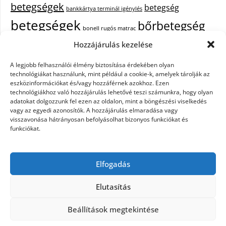
betegségek
betegség
bankkártya terminál igénylés
betegségek
bőrbetegség
bonell rugós matrac
bőrbetegségek
Hozzájárulás kezelése
cukorbetegség
cbd olaj hatása
epekő
epilepszia
A legjobb felhasználói élmény biztosítása érdekében olyan
debrecen iroda bérlés
egészségügyi piercing
ezüst
technológiákat használunk, mint például a cookie-k, amelyek tárolják az
fejfájás
fájdalom
eszközinformációkat és/vagy hozzáférnek azokhoz. Ezen
tisztítása
festőszerszám
háztartási gép
technológiákhoz való hozzájárulás lehetővé teszi számunkra, hogy olyan
immunrendszer
hűtőszekrény
keringető szivattyú kazánhoz
kisfiú
adatokat dolgozzunk fel ezen az oldalon, mint a böngészési viselkedés
vagy az egyedi azonosítók. A hozzájárulás elmaradása vagy
cipő
műanyag kosár
műszempilla
napelem szaldó elszámolás
visszavonása hátrányosan befolyásolhat bizonyos funkciókat és
pajzsmirigy betegségek
pajzsmirigy betegség lelki okai
funkciókat.
Parkinson-kór
szemölcs
primigi cipők
puma táska
szappanok
székrekedés
színátmenetes fonal
telefon tokok
tűzőgépek
webshop
Elfogadás
készítés
xiaomi fülhallgató
yoda mester
zsírégető edzés
zuhanykabin
beszerelés
Elutasítás
Beállítások megtekintése
©2026 Betegségek.info
| Design:
Newspaperly