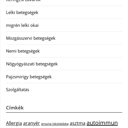
Lelki betegségek
migrén lelki okai
Mozgásszervi betegségek
Nemi betegségek
Nőgyógyászati betegségek
Pajzsmirigy betegségek
Szolgáltatás
Címkék
autoimmun
Allergia
aranyér
asztma
arsuna iskolatáska