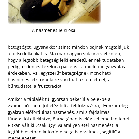
A hasmenés lelki okai
betegséget, ugyanakkor szinte minden bajnak megtaláljuk
a belső lelki okát is. Ma már nagyon sok orvos elismeri,
hogy a legtöbb betegség lelki eredetű, ennek tudatában
pedig, érdemes kezelni a pácienst, a mielőbbi gyógyulás
érdekében. Az „egyszerű” betegségnek mondható
hasmenés lelki okai közé sorolhatjuk a félelmet, a
bűntudatot, a frusztrációt.
Amikor a táplálék túl gyorsan bekerül a belekbe a
gyomorból, nem jut elég idő a feldolgozásra, ilyenkor elég
gyakran előfordulhat hasmenés, ami a fájdalmas
tünetektől eltekintve, önmagában is elég kellemetlen lehet.
Ritkán vált ki „csak úgy” valamilyen étel hasmenést, a
legtöbb esetben különféle negatív érzelmek „segítik” a
megjelenését.