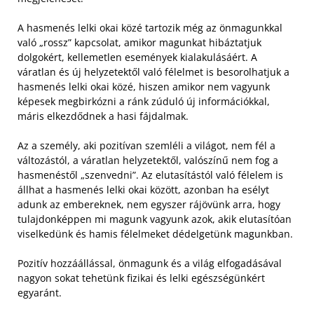
A hasmenés lelki okai közé tartozik még az önmagunkkal
való „rossz” kapcsolat, amikor magunkat hibáztatjuk
dolgokért, kellemetlen események kialakulásáért. A
váratlan és új helyzetektől való félelmet is besorolhatjuk a
hasmenés lelki okai közé, hiszen amikor nem vagyunk
képesek megbirkózni a ránk zúduló új információkkal,
máris elkezdődnek a hasi fájdalmak.
Az a személy, aki pozitívan szemléli a világot, nem fél a
változástól, a váratlan helyzetektől, valószínű nem fog a
hasmenéstől „szenvedni”. Az elutasítástól való félelem is
állhat a hasmenés lelki okai között, azonban ha esélyt
adunk az embereknek, nem egyszer rájövünk arra, hogy
tulajdonképpen mi magunk vagyunk azok, akik elutasítóan
viselkedünk és hamis félelmeket dédelgetünk magunkban.
Pozitív hozzáállással, önmagunk és a világ elfogadásával
nagyon sokat tehetünk fizikai és lelki egészségünkért
egyaránt.