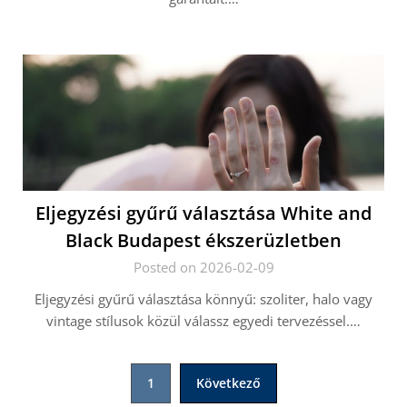
Eljegyzési gyűrű választása White and
Black Budapest ékszerüzletben
Posted on 2026-02-09
Eljegyzési gyűrű választása könnyű: szoliter, halo vagy
vintage stílusok közül válassz egyedi tervezéssel.…
Bejegyzések
1
Következő
lapozása