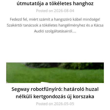
útmutatója a tökéletes hanghoz
Posted on 2026-08-04
Fedezd fel, miért számít a hangszóró kábel minősége!
Szakértői tanácsok a tökéletes hangélményhez és a Kácsa
Audió szolgáltatásairól.…
Segway robotfűnyíró: határoló huzal
nélküli kertgondozás új korszaka
Posted on 2026-05-05