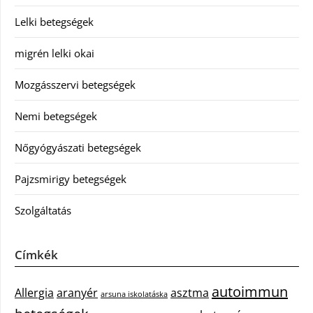
Lelki betegségek
migrén lelki okai
Mozgásszervi betegségek
Nemi betegségek
Nőgyógyászati betegségek
Pajzsmirigy betegségek
Szolgáltatás
Címkék
autoimmun
Allergia
aranyér
asztma
arsuna iskolatáska