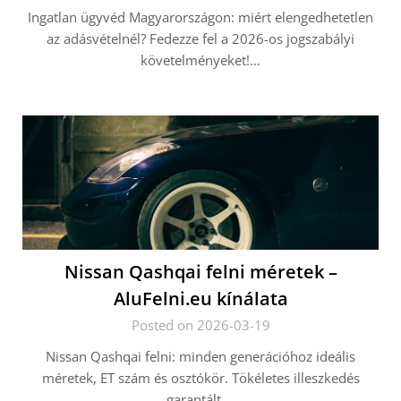
Ingatlan ügyvéd Magyarországon: miért elengedhetetlen
az adásvételnél? Fedezze fel a 2026-os jogszabályi
követelményeket!…
Nissan Qashqai felni méretek –
AluFelni.eu kínálata
Posted on 2026-03-19
Nissan Qashqai felni: minden generációhoz ideális
méretek, ET szám és osztókör. Tökéletes illeszkedés
garantált.…