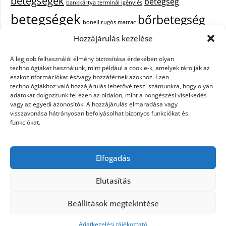
betegségek
betegség
bankkártya terminál igénylés
betegségek
bőrbetegség
bonell rugós matrac
bőrbetegségek
Hozzájárulás kezelése
cukorbetegség
cbd olaj hatása
A legjobb felhasználói élmény biztosítása érdekében olyan
epekő
epilepszia
debrecen iroda bérlés
egészségügyi piercing
ezüst
technológiákat használunk, mint például a cookie-k, amelyek tárolják az
fejfájás
fájdalom
eszközinformációkat és/vagy hozzáférnek azokhoz. Ezen
tisztítása
festőszerszám
háztartási gép
technológiákhoz való hozzájárulás lehetővé teszi számunkra, hogy olyan
immunrendszer
hűtőszekrény
keringető szivattyú kazánhoz
kisfiú
adatokat dolgozzunk fel ezen az oldalon, mint a böngészési viselkedés
vagy az egyedi azonosítók. A hozzájárulás elmaradása vagy
cipő
műanyag kosár
műszempilla
napelem szaldó elszámolás
visszavonása hátrányosan befolyásolhat bizonyos funkciókat és
pajzsmirigy betegségek
pajzsmirigy betegség lelki okai
funkciókat.
Parkinson-kór
szemölcs
primigi cipők
puma táska
szappanok
székrekedés
színátmenetes fonal
telefon tokok
tűzőgépek
webshop
Elfogadás
készítés
xiaomi fülhallgató
yoda mester
zsírégető edzés
zuhanykabin
beszerelés
Elutasítás
Beállítások megtekintése
©2026 Betegségek.info
| Design:
Newspaperly
WordPress Theme
Adatkezelési tájékoztató