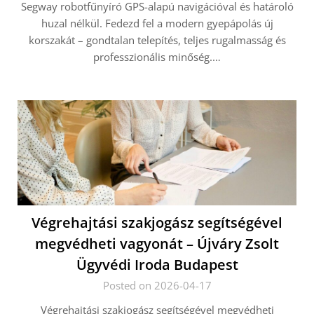
Segway robotfűnyíró GPS-alapú navigációval és határoló
huzal nélkül. Fedezd fel a modern gyepápolás új
korszakát – gondtalan telepítés, teljes rugalmasság és
professzionális minőség.…
Végrehajtási szakjogász segítségével
megvédheti vagyonát – Újváry Zsolt
Ügyvédi Iroda Budapest
Posted on 2026-04-17
Végrehajtási szakjogász segítségével megvédheti