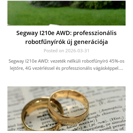
Segway I210e AWD: professzionális
robotfűnyírók új generációja
Posted on 2026-03-31
Segway I210e AWD: vezeték nélküli robotfűnyíró 45%-os
lejtőre, 4G vezérléssel és professzionális vágásképpel.…