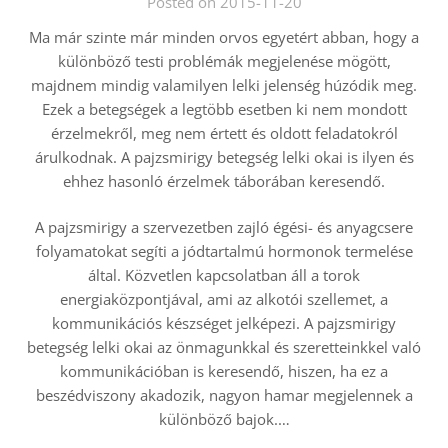
Posted on 2015-11-20
Ma már szinte már minden orvos egyetért abban, hogy a
különböző testi problémák megjelenése mögött,
majdnem mindig valamilyen lelki jelenség húzódik meg.
Ezek a betegségek a legtöbb esetben ki nem mondott
érzelmekről, meg nem értett és oldott feladatokról
árulkodnak. A pajzsmirigy betegség lelki okai is ilyen és
ehhez hasonló érzelmek táborában keresendő.
A pajzsmirigy a szervezetben zajló égési- és anyagcsere
folyamatokat segíti a jódtartalmú hormonok termelése
által. Közvetlen kapcsolatban áll a torok
energiaközpontjával, ami az alkotói szellemet, a
kommunikációs készséget jelképezi. A pajzsmirigy
betegség lelki okai az önmagunkkal és szeretteinkkel való
kommunikációban is keresendő, hiszen, ha ez a
beszédviszony akadozik, nagyon hamar megjelennek a
különböző bajok.…