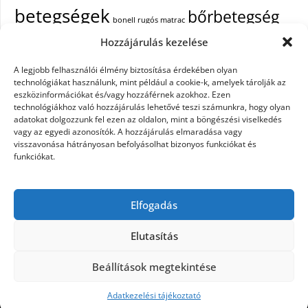
betegségek
bőrbetegség
bonell rugós matrac
bőrbetegségek
Hozzájárulás kezelése
cukorbetegség
cbd olaj hatása
A legjobb felhasználói élmény biztosítása érdekében olyan
epekő
epilepszia
debrecen iroda bérlés
egészségügyi piercing
ezüst
technológiákat használunk, mint például a cookie-k, amelyek tárolják az
fejfájás
fájdalom
eszközinformációkat és/vagy hozzáférnek azokhoz. Ezen
tisztítása
festőszerszám
háztartási gép
technológiákhoz való hozzájárulás lehetővé teszi számunkra, hogy olyan
immunrendszer
hűtőszekrény
keringető szivattyú kazánhoz
kisfiú
adatokat dolgozzunk fel ezen az oldalon, mint a böngészési viselkedés
vagy az egyedi azonosítók. A hozzájárulás elmaradása vagy
cipő
műanyag kosár
műszempilla
napelem szaldó elszámolás
visszavonása hátrányosan befolyásolhat bizonyos funkciókat és
pajzsmirigy betegségek
pajzsmirigy betegség lelki okai
funkciókat.
Parkinson-kór
szemölcs
primigi cipők
puma táska
szappanok
székrekedés
színátmenetes fonal
telefon tokok
tűzőgépek
webshop
Elfogadás
készítés
xiaomi fülhallgató
yoda mester
zsírégető edzés
zuhanykabin
beszerelés
Elutasítás
Beállítások megtekintése
©2026 Betegségek.info
| Design:
Newspaperly
WordPress Theme
Adatkezelési tájékoztató