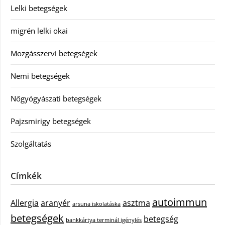
Lelki betegségek
migrén lelki okai
Mozgásszervi betegségek
Nemi betegségek
Nőgyógyászati betegségek
Pajzsmirigy betegségek
Szolgáltatás
Címkék
autoimmun
Allergia
aranyér
asztma
arsuna iskolatáska
betegségek
betegség
bankkártya terminál igénylés