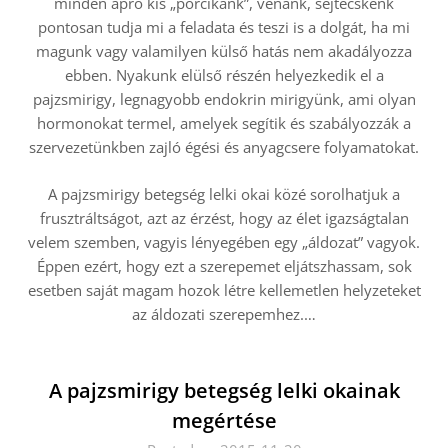
minden apró kis „porcikánk”, vénánk, sejtecskénk
pontosan tudja mi a feladata és teszi is a dolgát, ha mi
magunk vagy valamilyen külső hatás nem akadályozza
ebben. Nyakunk elülső részén helyezkedik el a
pajzsmirigy, legnagyobb endokrin mirigyünk, ami olyan
hormonokat termel, amelyek segítik és szabályozzák a
szervezetünkben zajló égési és anyagcsere folyamatokat.
A pajzsmirigy betegség lelki okai közé sorolhatjuk a
frusztráltságot, azt az érzést, hogy az élet igazságtalan
velem szemben, vagyis lényegében egy „áldozat” vagyok.
Éppen ezért, hogy ezt a szerepemet eljátszhassam, sok
esetben saját magam hozok létre kellemetlen helyzeteket
az áldozati szerepemhez.…
A pajzsmirigy betegség lelki okainak
megértése