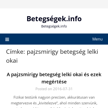
Skip
to
content
Betegségek.info
Betegségek.info
Menu
Címke:
pajzsmirigy betegség lelki
okai
A pajzsmirigy betegség lelki okai és ezek
megértése
Posted on 2016-07-31
Fizikai testünk nagyon precízen, akkurátusan van
megtervezve és „kivitelezve”, ahol minden szervünk,