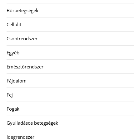
Bőrbetegségek
Cellulit
Csontrendszer
Egyéb
Emésztőrendszer
Fájdalom
Fej
Fogak
Gyulladásos betegségek
Idegrendszer