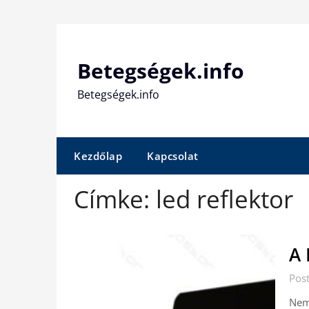
Skip
to
content
Betegségek.info
Betegségek.info
Kezdőlap
Kapcsolat
Címke:
led reflektor
A 
Pos
Nemc