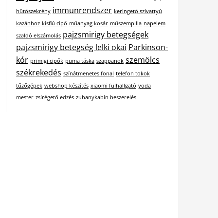
immunrendszer
hűtőszekrény
keringető szivattyú
kazánhoz
kisfiú cipő
műanyag kosár
műszempilla
napelem
pajzsmirigy betegségek
szaldó elszámolás
pajzsmirigy betegség lelki okai
Parkinson-
kór
szemölcs
primigi cipők
puma táska
szappanok
székrekedés
színátmenetes fonal
telefon tokok
tűzőgépek
webshop készítés
xiaomi fülhallgató
yoda
mester
zsírégető edzés
zuhanykabin beszerelés