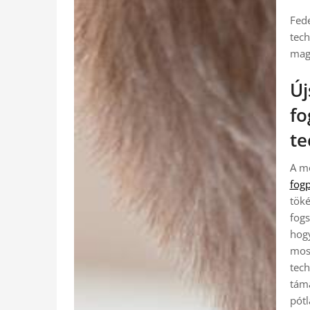
Fede
tech
mag
Új
fo
te
A m
fog
töké
fogs
hogy
moso
tec
táma
pótl