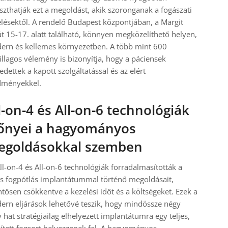
szthatják ezt a megoldást, akik szoronganak a fogászati
lésektől. A rendelő Budapest központjában, a Margit
t 15-17. alatt található, könnyen megközelíthető helyen,
ern és kellemes környezetben. A több mint 600
illagos vélemény is bizonyítja, hogy a páciensek
edettek a kapott szolgáltatással és az elért
dményekkel.
l-on-4 és All-on-6 technológiák
őnyei a hagyományos
goldásokkal szemben
ll-on-4 és All-on-6 technológiák forradalmasították a
es fogpótlás implantátummal történő megoldásait,
ntősen csökkentve a kezelési időt és a költségeket. Ezek a
rn eljárások lehetővé teszik, hogy mindössze négy
 hat stratégiailag elhelyezett implantátumra egy teljes,
ített fogsort helyezzenek fel. A hagyományos