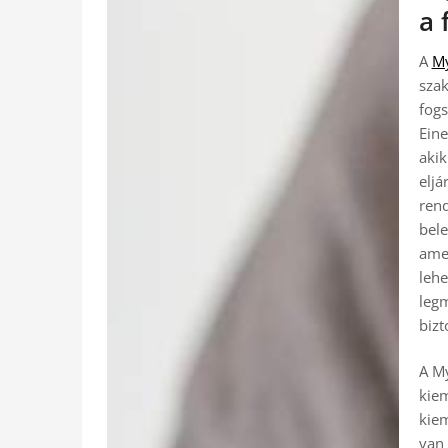
a 
A
My
szak
fogs
Eine
aki
eljá
rend
bele
amel
lehe
leg
bizt
A M
kiem
kiem
van 