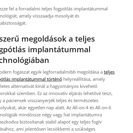
zze fel a forradalmi teljes fogpótlás implantátummal
nológiát, amely visszaadja mosolyát és
abiztosságát.
szerű megoldások a teljes
gpótlás implantátummal
chnológiában
odern fogászat egyik legforradalmibb megoldása a
teljes
pótlás implantátummal történő
helyreállítása, amely
letes alternatívát kínál a hagyományos kivehető
orokkal szemben. Ez az innovatív eljárás lehetővé teszi,
 a páciensek visszanyerjék teljes és természetes
lyukat, akár egyetlen nap alatt. Az All-on-4 és All-on-6
hnológiák mindössze négy vagy hat implantátumra
szkodva biztosítanak stabil alapot egy teljes fogív
ásához, ami jelentősen lecsökkenti a szükséges