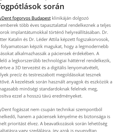
fogpótlások során
Dent fogorvos Budapest
klinikáján dolgozó
emberek több éves tapasztalattal rendelkeznek a teljes
orok implantátumokkal történő helyreállításában. Dr.
tter Katalin és Dr. Léder Attila képzett fogszakorvosok,
k folyamatosan képzik magukat, hogy a legmodernebb
rásokat alkalmazhassák a páciensek érdekében. A
elő a legkorszerűbb technológiai háttérrel rendelkezik,
értve a 3D tervezést és a digitális lenyomatvételt,
yek precíz és testreszabott megoldásokat tesznek
tővé. A kezelések során használt anyagok és eszközök a
magasabb minőségi standardoknak felelnek meg,
osítva ezzel a hosszú távú eredményeket.
yDent fogászat nem csupán technikai szempontból
elkedő, hanem a páciensek kényelme és biztonsága is
elt prioritást élvez. A beavatkozások során lehetőség
altatásra vagy szedálásra, így azok is nyugodtan