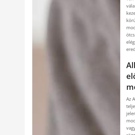
vála
keze
körú
mod
ötcs
elég
ere
Al
el
me
Az A
telj
jele
mode
vagy
rögz