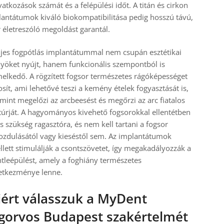
atkozások számát és a felépülési időt. A titán és cirkon
antátumok kiváló biokompatibilitása pedig hosszú távú,
 életreszóló megoldást garantál.
ljes fogpótlás implantátummal nem csupán esztétikai
yöket nyújt, hanem funkcionális szempontból is
elkedő. A rögzített fogsor természetes rágóképességet
osít, ami lehetővé teszi a kemény ételek fogyasztását is,
mint megelőzi az arcbeesést és megőrzi az arc fiatalos
úrját. A hagyományos kivehető fogsorokkal ellentétben
s szükség ragasztóra, és nem kell tartani a fogsor
zdulásától vagy kieséstől sem. Az implantátumok
lett stimulálják a csontszövetet, így megakadályozzák a
tleépülést, amely a foghiány természetes
etkezménye lenne.
ért válasszuk a MyDent
gorvos Budapest szakértelmét