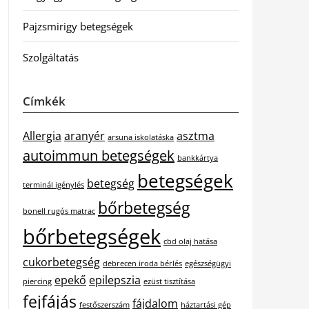
Pajzsmirigy betegségek
Szolgáltatás
Címkék
Allergia
aranyér
asztma
arsuna iskolatáska
autoimmun betegségek
bankkártya
betegségek
betegség
terminál igénylés
bőrbetegség
bonell rugós matrac
bőrbetegségek
cbd olaj hatása
cukorbetegség
debrecen iroda bérlés
egészségügyi
epekő
epilepszia
piercing
ezüst tisztítása
fejfájás
fájdalom
festőszerszám
háztartási gép