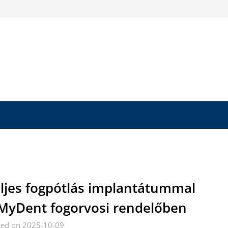
ljes fogpótlás implantátummal
MyDent fogorvosi rendelőben
ted on 2025-10-09