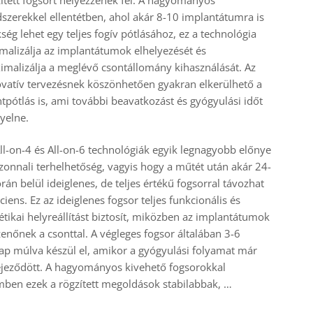
zerekkel ellentétben, ahol akár 8-10 implantátumra is
ség lehet egy teljes fogív pótlásához, ez a technológia
malizálja az implantátumok elhelyezését és
malizálja a meglévő csontállomány kihasználását. Az
vatív tervezésnek köszönhetően gyakran elkerülhető a
tpótlás is, ami további beavatkozást és gyógyulási időt
yelne.
ll-on-4 és All-on-6 technológiák egyik legnagyobb előnye
zonnali terhelhetőség, vagyis hogy a műtét után akár 24-
rán belül ideiglenes, de teljes értékű fogsorral távozhat
ciens. Ez az ideiglenes fogsor teljes funkcionális és
étikai helyreállítást biztosít, miközben az implantátumok
enőnek a csonttal. A végleges fogsor általában 3-6
p múlva készül el, amikor a gyógyulási folyamat már
jeződött. A hagyományos kivehető fogsorokkal
ben ezek a rögzített megoldások stabilabbak, …