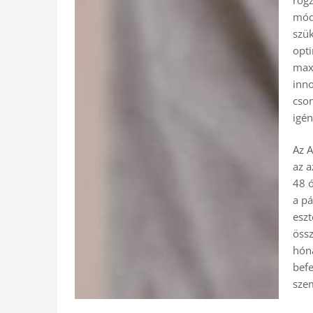
móds
szük
opti
maxi
inno
cson
igén
Az A
az a
48 ó
a pá
eszt
össz
hóna
befe
szem