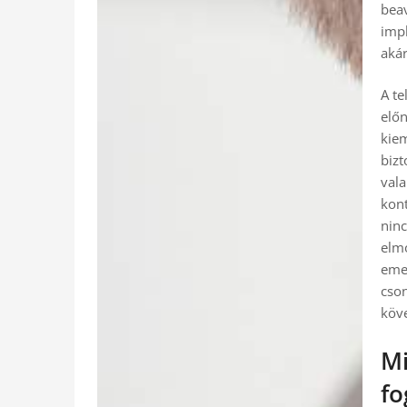
beav
impl
akár
A te
előn
kiem
bizt
vala
kont
ninc
elmo
emel
cson
köv
Mi
fo