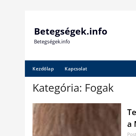
Skip
to
content
Betegségek.info
Betegségek.info
Kezdőlap
Kapcsolat
Kategória:
Fogak
Te
a 
Pos