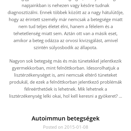
napjainkban is nehezen vagy későre tudnak
diagnosztizálni. Ennek többek között az a nagy hátulütője,
hogy az érintett személy már nemcsak a betegsége miatt
nem tud teljes életet élni, hanem a félelem és a
tehetetlenség miatt sem. Aztán ott van a másik eset,
amikor a beteg odázza az orvosi kivizsgálást, amivel
szintén súlyosbodik az állapota.
Nagyon sok betegség más és más tünetekkel jelentkezik
gyermekkorban, mint felnőttkorban. Idesorolhatjuk a
lisztérzékenységet is, ami nemcsak eltérő tüneteket
produkál, de ezek a felnőttkorban jelentkező problémák
félreérthetőek is lehetnek. Mik lehetnek a
lisztérzékenység lelki okai, hol kell keresni a gyökeret? …
Autoimmun betegségek
Posted on 2015-01-08