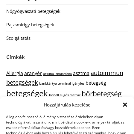
Nőgyógyászati betegségek
Pajzsmirigy betegségek
Szolgáltatás
Címkék
autoimmun
Allergia
aranyér
asztma
arsuna iskolatáska
betegségek
betegség
bankkártya terminál igénylés
betegségek
bőrbetegség
bonell rugós matrac
bőrbetegségek
Hozzájárulás kezelése
cukorbetegség
cbd olaj hatása
epekő
epilepszia
A legjobb felhasználói élmény biztosítása érdekében olyan
debrecen iroda bérlés
egészségügyi piercing
ezüst
technológiákat használunk, mint például a cookie-k, amelyek tárolják az
fejfájás
fájdalom
eszközinformációkat és/vagy hozzáférnek azokhoz. Ezen
tisztítása
festőszerszám
háztartási gép
technológiákhoz való hozzájárulás lehetővé teszi számunkra, hogy olyan