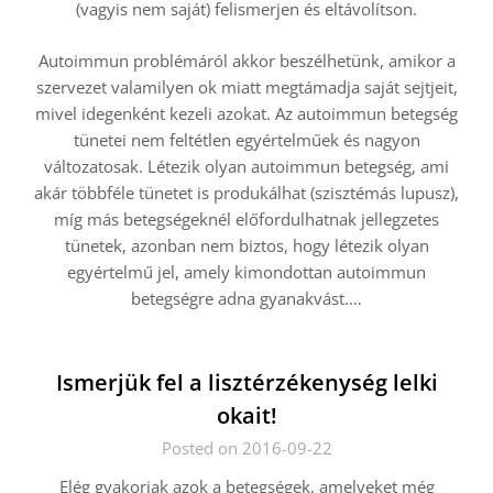
(vagyis nem saját) felismerjen és eltávolítson.
Autoimmun problémáról akkor beszélhetünk, amikor a
szervezet valamilyen ok miatt megtámadja saját sejtjeit,
mivel idegenként kezeli azokat. Az autoimmun betegség
tünetei nem feltétlen egyértelműek és nagyon
változatosak. Létezik olyan autoimmun betegség, ami
akár többféle tünetet is produkálhat (szisztémás lupusz),
míg más betegségeknél előfordulhatnak jellegzetes
tünetek, azonban nem biztos, hogy létezik olyan
egyértelmű jel, amely kimondottan autoimmun
betegségre adna gyanakvást.…
Ismerjük fel a lisztérzékenység lelki
okait!
Posted on 2016-09-22
Elég gyakoriak azok a betegségek, amelyeket még