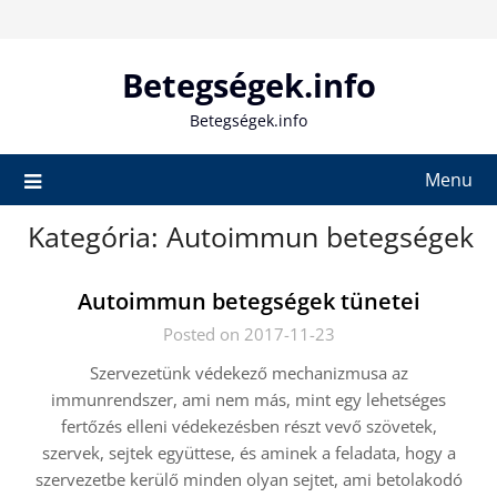
Skip
to
content
Betegségek.info
Betegségek.info
Menu
Kategória:
Autoimmun betegségek
Autoimmun betegségek tünetei
Posted on 2017-11-23
Szervezetünk védekező mechanizmusa az
immunrendszer, ami nem más, mint egy lehetséges
fertőzés elleni védekezésben részt vevő szövetek,
szervek, sejtek együttese, és aminek a feladata, hogy a
szervezetbe kerülő minden olyan sejtet, ami betolakodó