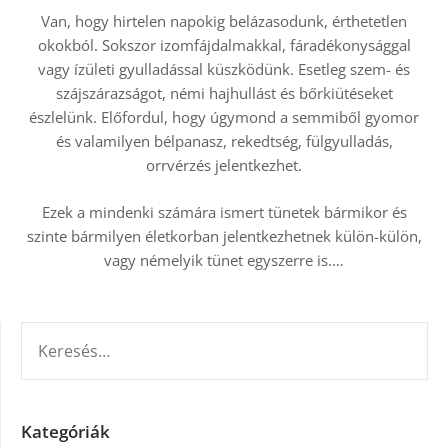
Van, hogy hirtelen napokig belázasodunk, érthetetlen
okokból. Sokszor izomfájdalmakkal, fáradékonysággal
vagy ízületi gyulladással küszködünk. Esetleg szem- és
szájszárazságot, némi hajhullást és bőrkiütéseket
észlelünk. Előfordul, hogy úgymond a semmiből gyomor
és valamilyen bélpanasz, rekedtség, fülgyulladás,
orrvérzés jelentkezhet.
Ezek a mindenki számára ismert tünetek bármikor és
szinte bármilyen életkorban jelentkezhetnek külön-külön,
vagy némelyik tünet egyszerre is.
…
KERESÉS:
Kategóriák