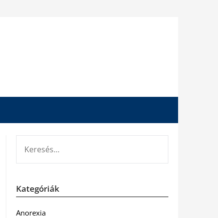
KERESÉS:
Kategóriák
Anorexia