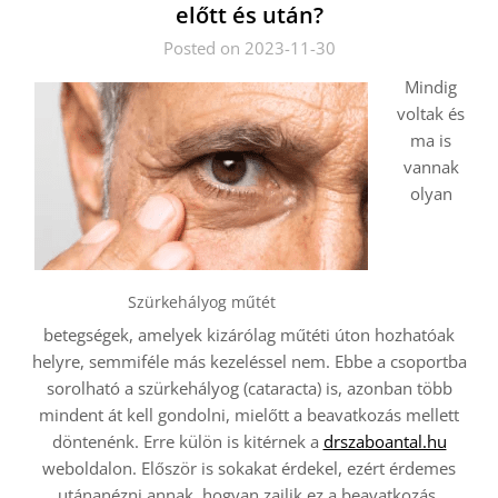
előtt és után?
Posted on 2023-11-30
Mindig
voltak és
ma is
vannak
olyan
Szürkehályog műtét
betegségek, amelyek kizárólag műtéti úton hozhatóak
helyre, semmiféle más kezeléssel nem. Ebbe a csoportba
sorolható a szürkehályog (cataracta) is, azonban több
mindent át kell gondolni, mielőtt a beavatkozás mellett
döntenénk. Erre külön is kitérnek a
drszaboantal.hu
weboldalon. Először is sokakat érdekel, ezért érdemes
utánanézni annak, hogyan zajlik ez a beavatkozás.