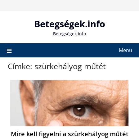
Skip
to
content
Betegségek.info
Betegségek.info
Menu
Címke:
szürkehályog műtét
Mire kell figyelni a szürkehályog műtét