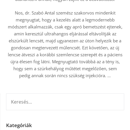
Nos, dr. Szabó Antal szemész szakorvos mindenkit
megnyugtat, hogy a kezelés alatt a legmodernebb
módszert alkalmazzák, csak egy apró bemetszést ejtenek,
amin keresztül ultrahangos eljárással eltávolítják az
elszürkült lencsét, majd ugyanezen az úton helyezik be a
gondosan megtervezett műlencsét. Ezt követően, az új
lencse átveszi a korábbi szemlencse szerepét és a páciens
újra élesen fog látni. Megnyugtató továbbá az a tény is,
hogy sem a szürkehályog műtétet megelőzően, sem
pedig annak során nincs szükség injekcióra. …
KERESÉS:
Kategóriák