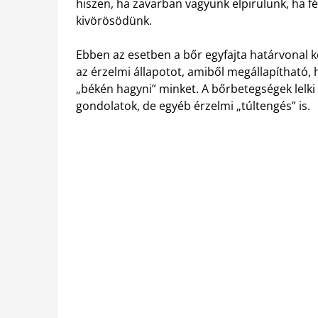
hiszen, ha zavarban vagyunk elpirulunk, ha f
kivörösödünk.
Ebben az esetben a bőr egyfajta határvonal k
az érzelmi állapotot, amiből megállapítható,
„békén hagyni” minket. A bőrbetegségek lelki o
gondolatok, de egyéb érzelmi „túltengés” is.