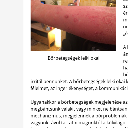
sz
ér
mí
ön
„é
A 
ám
Bőrbetegségek lelki okai
re
ha
bő
irritál bennünket. A bőrbetegségek lelki okai 
félelmet, az ingerlékenységet, a kommunikáci
Ugyanakkor a bőrbetegségek megjelenése azt i
megbántsunk valakit vagy minket ne bántsanak
mechanizmus, megjelennek a bőrproblémák kü
vagyunk távol tartatni magunktól a külvilágot.