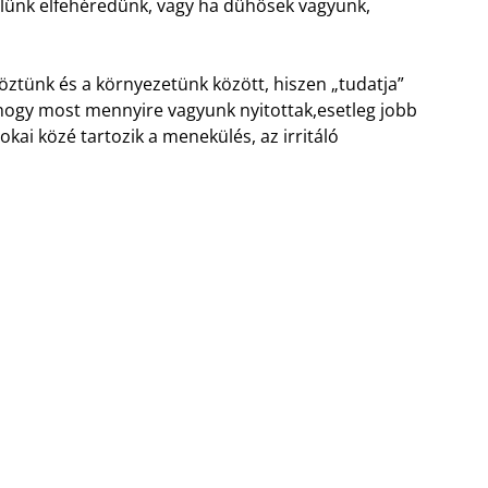
élünk elfehéredünk, vagy ha dühösek vagyunk,
öztünk és a környezetünk között, hiszen „tudatja”
 hogy most mennyire vagyunk nyitottak,esetleg jobb
kai közé tartozik a menekülés, az irritáló