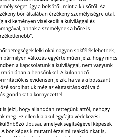
emélyiséget úgy a belsőtől, mint a külsőtől. Az
zékeny bőr általában érzékeny személyiségre utal,
g aki keményen viselkedik a külvilággal és
magával, annak a személynek a bőre is
rzéketlenebb”.
bőrbetegségek lelki okai nagyon sokfélék lehetnek,
 bármilyen változás egyértelműen jelzi, hogy nincs
ndben a kapcsolatunk a külvilággal, nem vagyunk
rmóniában a bensőnkkel. A különböző
rirritációk is evidensen jelzik, ha valaki bosszant,
közé sorolhatjuk még az elutasításoktól való
ós gondokat a környezettel.
s jelzi, hogy állandóan rettegünk attól, nehogy
 meg. Ez ellen kialakul egyfajta védekezési
lönböző típusai, amelyek segítségével képesek
 A bőr képes kimutatni érzelmi reakcióinkat is,