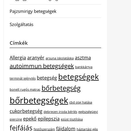
Pajzsmirigy betegségek
Szolgáltatás
Címkék
Allergia
aranyér
asztma
arsuna iskolatáska
autoimmun betegségek
bankkártya
betegségek
betegség
terminál igénylés
bőrbetegség
bonell rugós matrac
bőrbetegségek
cbd olaj hatása
cukorbetegség
debrecen iroda bérlés
egészségügyi
epekő
epilepszia
piercing
ezüst tisztítása
fejfájás
fájdalom
festőszerszám
háztartási gép