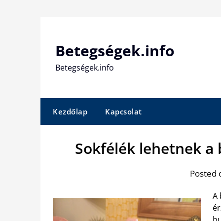
Skip
to
content
Betegségek.info
Betegségek.info
Kezdőlap
Kapcsolat
Sokfélék lehetnek a 
Posted 
A 
ér
bu