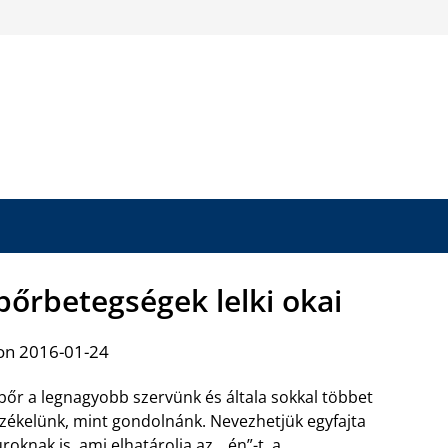
bőrbetegségek lelki okai
on 2016-01-24
bőr a legnagyobb szervünk és általa sokkal többet
zékelünk, mint gondolnánk. Nevezhetjük egyfajta
roknak is, ami elhatárolja az „.én”-t, a