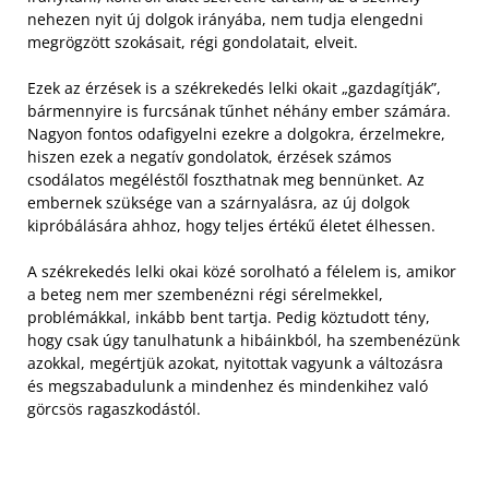
nehezen nyit új dolgok irányába, nem tudja elengedni
megrögzött szokásait, régi gondolatait, elveit.
Ezek az érzések is a székrekedés lelki okait „gazdagítják”,
bármennyire is furcsának tűnhet néhány ember számára.
Nagyon fontos odafigyelni ezekre a dolgokra, érzelmekre,
hiszen ezek a negatív gondolatok, érzések számos
csodálatos megéléstől foszthatnak meg bennünket. Az
embernek szüksége van a szárnyalásra, az új dolgok
kipróbálására ahhoz, hogy teljes értékű életet élhessen.
A székrekedés lelki okai közé sorolható a félelem is, amikor
a beteg nem mer szembenézni régi sérelmekkel,
problémákkal, inkább bent tartja. Pedig köztudott tény,
hogy csak úgy tanulhatunk a hibáinkból, ha szembenézünk
azokkal, megértjük azokat, nyitottak vagyunk a változásra
és megszabadulunk a mindenhez és mindenkihez való
görcsös ragaszkodástól.