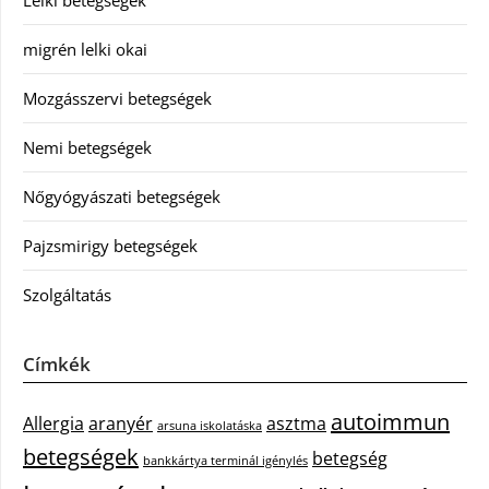
migrén lelki okai
Mozgásszervi betegségek
Nemi betegségek
Nőgyógyászati betegségek
Pajzsmirigy betegségek
Szolgáltatás
Címkék
autoimmun
Allergia
aranyér
asztma
arsuna iskolatáska
betegségek
betegség
bankkártya terminál igénylés