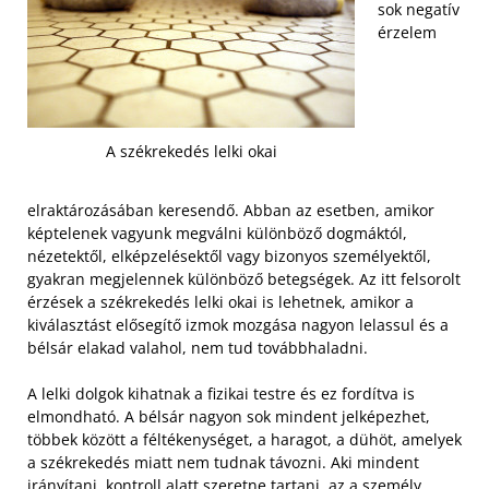
sok negatív
érzelem
A székrekedés lelki okai
elraktározásában keresendő. Abban az esetben, amikor
képtelenek vagyunk megválni különböző dogmáktól,
nézetektől, elképzelésektől vagy bizonyos személyektől,
gyakran megjelennek különböző betegségek. Az itt felsorolt
érzések a székrekedés lelki okai is lehetnek, amikor a
kiválasztást elősegítő izmok mozgása nagyon lelassul és a
bélsár elakad valahol, nem tud továbbhaladni.
A lelki dolgok kihatnak a fizikai testre és ez fordítva is
elmondható. A bélsár nagyon sok mindent jelképezhet,
többek között a féltékenységet, a haragot, a dühöt, amelyek
a székrekedés miatt nem tudnak távozni. Aki mindent
irányítani, kontroll alatt szeretne tartani, az a személy