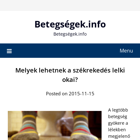
Skip
to
content
Betegségek.info
Betegségek.info
Menu
Melyek lehetnek a székrekedés lelki
okai?
Posted on 2015-11-15
A legtöbb
betegség
gyökere a
lélekben
megjelenő