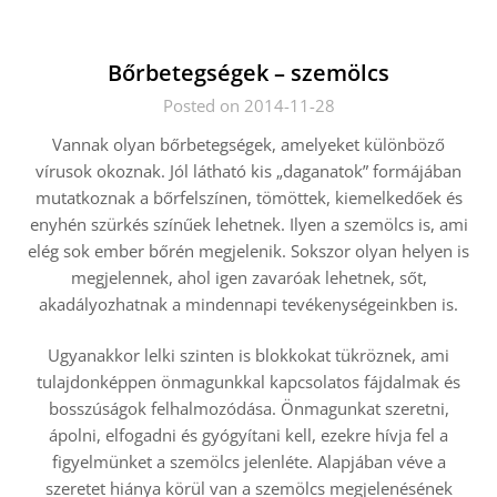
Bőrbetegségek – szemölcs
Posted on 2014-11-28
Vannak olyan bőrbetegségek, amelyeket különböző
vírusok okoznak. Jól látható kis „daganatok” formájában
mutatkoznak a bőrfelszínen, tömöttek, kiemelkedőek és
enyhén szürkés színűek lehetnek. Ilyen a szemölcs is, ami
elég sok ember bőrén megjelenik. Sokszor olyan helyen is
megjelennek, ahol igen zavaróak lehetnek, sőt,
akadályozhatnak a mindennapi tevékenységeinkben is.
Ugyanakkor lelki szinten is blokkokat tükröznek, ami
tulajdonképpen önmagunkkal kapcsolatos fájdalmak és
bosszúságok felhalmozódása. Önmagunkat szeretni,
ápolni, elfogadni és gyógyítani kell, ezekre hívja fel a
figyelmünket a szemölcs jelenléte. Alapjában véve a
szeretet hiánya körül van a szemölcs megjelenésének