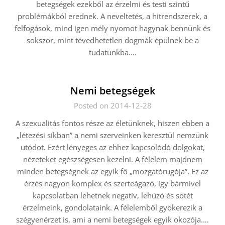
betegségek ezekből az érzelmi és testi szintű
problémákból erednek. A neveltetés, a hitrendszerek, a
felfogások, mind igen mély nyomot hagynak bennünk és
sokszor, mint tévedhetetlen dogmák épülnek be a
tudatunkba.
…
Nemi betegségek
Posted on 2014-12-28
A szexualitás fontos része az életünknek, hiszen ebben a
„létezési síkban” a nemi szerveinken keresztül nemzünk
utódot. Ezért lényeges az ehhez kapcsolódó dolgokat,
nézeteket egészségesen kezelni. A félelem majdnem
minden betegségnek az egyik fő „mozgatórugója”. Ez az
érzés nagyon komplex és szerteágazó, így bármivel
kapcsolatban lehetnek negatív, lehúzó és sötét
érzelmeink, gondolataink. A félelemből gyökerezik a
szégyenérzet is, ami a nemi betegségek egyik okozója.
…