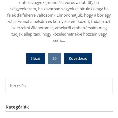
dühös vagyok (mondják, vörös a dühtől), ha
szégyenkezem, ha zavarban vagyok (elpirulok) vagy ha
félek (falfehérré változom). Elmondhatjuk, hogy a bőr egy
válaszvonal a belsőm és környezetem között, tudatja azt
az érzelmi állapotomat, amelyről embertársaim meg
tudják állapítani, hogy közeledhetnek-e hozzám vagy
sem.…
Bejegyzések
Előző
20
Következő
lapozása
KERESÉS:
Kategóriák