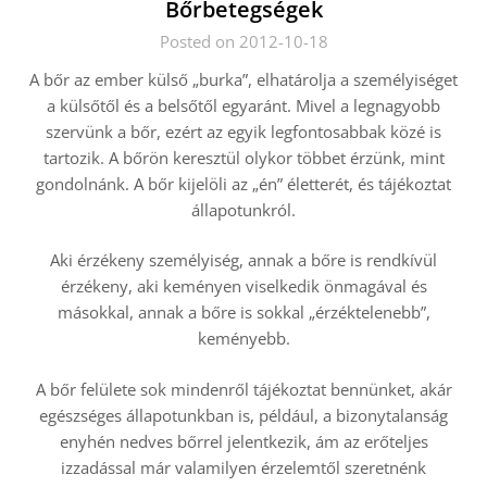
Bőrbetegségek
Posted on 2012-10-18
A bőr az ember külső „burka”, elhatárolja a személyiséget
a külsőtől és a belsőtől egyaránt. Mivel a legnagyobb
szervünk a bőr, ezért az egyik legfontosabbak közé is
tartozik. A bőrön keresztül olykor többet érzünk, mint
gondolnánk. A bőr kijelöli az „én” életterét, és tájékoztat
állapotunkról.
Aki érzékeny személyiség, annak a bőre is rendkívül
érzékeny, aki keményen viselkedik önmagával és
másokkal, annak a bőre is sokkal „érzéktelenebb”,
keményebb.
A bőr felülete sok mindenről tájékoztat bennünket, akár
egészséges állapotunkban is, például, a bizonytalanság
enyhén nedves bőrrel jelentkezik, ám az erőteljes
izzadással már valamilyen érzelemtől szeretnénk