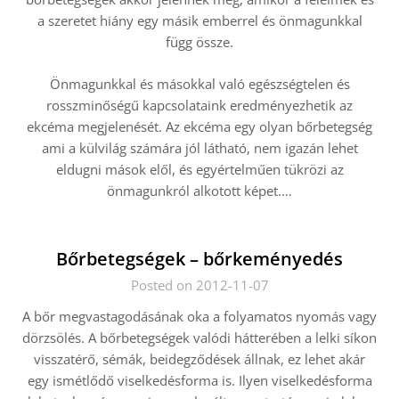
a szeretet hiány egy másik emberrel és önmagunkkal
függ össze.
Önmagunkkal és másokkal való egészségtelen és
rosszminőségű kapcsolataink eredményezhetik az
ekcéma megjelenését. Az ekcéma egy olyan bőrbetegség
ami a külvilág számára jól látható, nem igazán lehet
eldugni mások elől, és egyértelműen tükrözi az
önmagunkról alkotott képet.
…
Bőrbetegségek – bőrkeményedés
Posted on 2012-11-07
A bőr megvastagodásának oka a folyamatos nyomás vagy
dörzsölés. A bőrbetegségek valódi hátterében a lelki síkon
visszatérő, sémák, beidegződések állnak, ez lehet akár
egy ismétlődő viselkedésforma is. Ilyen viselkedésforma