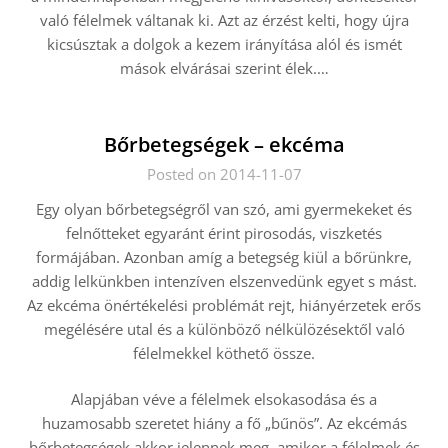
való félelmek váltanak ki. Azt az érzést kelti, hogy újra
kicsúsztak a dolgok a kezem irányítása alól és ismét
mások elvárásai szerint élek.
…
Bőrbetegségek – ekcéma
Posted on 2014-11-07
Egy olyan bőrbetegségről van szó, ami gyermekeket és
felnőtteket egyaránt érint pirosodás, viszketés
formájában. Azonban amíg a betegség kiül a bőrünkre,
addig lelkünkben intenzíven elszenvedünk egyet s mást.
Az ekcéma önértékelési problémát rejt, hiányérzetek erős
megélésére utal és a különböző nélkülözésektől való
félelmekkel köthető össze.
Alapjában véve a félelmek elsokasodása és a
huzamosabb szeretet hiány a fő „bűnös”. Az ekcémás
bőrbetegségek akkor jelennek meg, amikor a félelmek és