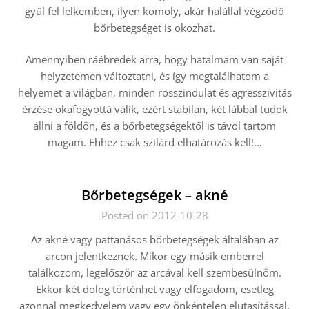
gyűl fel lelkemben, ilyen komoly, akár halállal végződő
bőrbetegséget is okozhat.
Amennyiben ráébredek arra, hogy hatalmam van saját
helyzetemen változtatni, és így megtalálhatom a
helyemet a világban, minden rosszindulat és agresszivitás
érzése okafogyottá válik, ezért stabilan, két lábbal tudok
állni a földön, és a bőrbetegségektől is távol tartom
magam. Ehhez csak szilárd elhatározás kell!…
Bőrbetegségek – akné
Posted on 2012-10-28
Az akné vagy pattanásos bőrbetegségek általában az
arcon jelentkeznek. Mikor egy másik emberrel
találkozom, legelőször az arcával kell szembesülnöm.
Ekkor két dolog történhet vagy elfogadom, esetleg
azonnal megkedvelem vagy egy önkéntelen elutasítással,