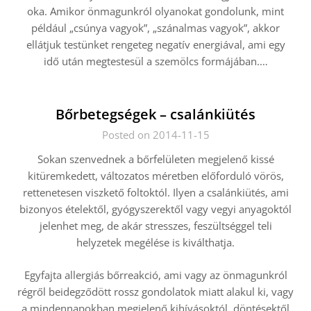
oka. Amikor önmagunkról olyanokat gondolunk, mint
például „csúnya vagyok”, „szánalmas vagyok”, akkor
ellátjuk testünket rengeteg negatív energiával, ami egy
idő után megtestesül a szemölcs formájában.
…
Bőrbetegségek – csalánkiütés
Posted on 2014-11-15
Sokan szenvednek a bőrfelületen megjelenő kissé
kitüremkedett, változatos méretben előforduló vörös,
rettenetesen viszkető foltoktól. Ilyen a csalánkiütés, ami
bizonyos ételektől, gyógyszerektől vagy vegyi anyagoktól
jelenhet meg, de akár stresszes, feszültséggel teli
helyzetek megélése is kiválthatja.
Egyfajta allergiás bőrreakció, ami vagy az önmagunkról
régről beidegződött rossz gondolatok miatt alakul ki, vagy
a mindennapokban megjelenő kihívásoktól, döntésektől