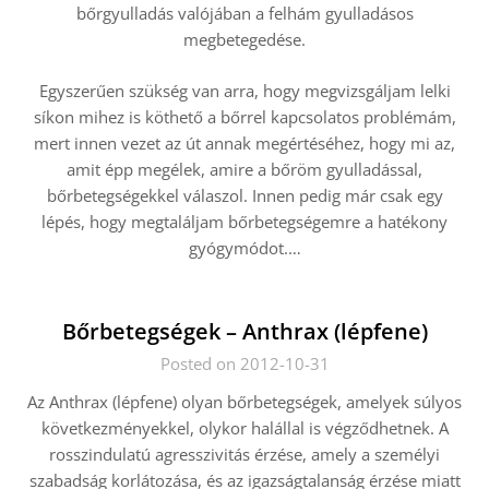
bőrgyulladás valójában a felhám gyulladásos
megbetegedése.
Egyszerűen szükség van arra, hogy megvizsgáljam lelki
síkon mihez is köthető a bőrrel kapcsolatos problémám,
mert innen vezet az út annak megértéséhez, hogy mi az,
amit épp megélek, amire a bőröm gyulladással,
bőrbetegségekkel válaszol. Innen pedig már csak egy
lépés, hogy megtaláljam bőrbetegségemre a hatékony
gyógymódot.…
Bőrbetegségek – Anthrax (lépfene)
Posted on 2012-10-31
Az Anthrax (lépfene) olyan bőrbetegségek, amelyek súlyos
következményekkel, olykor halállal is végződhetnek. A
rosszindulatú agresszivitás érzése, amely a személyi
szabadság korlátozása, és az igazságtalanság érzése miatt