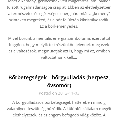
lehet a kemény, gerincesnek vélt magatartás, ami olykor
túlzott rugalmatlanságba csap át. Ebben az élethelyzetben
a természetes és egészséges energiaáramlás a „kemény”
szinteken megreked, és a bőr felületén kikristályosodik.
Ez a bőrkeményedés.
Mivel bőrünk a mentális energia szimbóluma, ezért attól
függően, hogy melyik testrészünkön jelennek meg ezek
az elváltozások, megmutatják azt is, hogy mi az, amiben
változtatnunk kell.…
Bőrbetegségek – bőrgyulladás (herpesz,
övsömör)
Posted on 2012-11-03
A bőrgyulladásos bőrbetegségek hátterében mindig
valamilyen feszültség húzódik. A különféle általam megélt
élethelyzetek, és az engem befogadó világ között. A