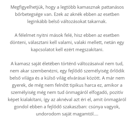
Megfigyelhetjük, hogy a legtöbb kamasznak pattanásos
bőrbetegsége van. Ezek az aknék ebben az esetben
leginkább belső változásokat takarnak.
A félelmet nyitni mások felé, hisz ebben az esetben
dönteni, választani kell valami, valaki mellett, netán egy
kapcsolatot kell ezért megszakítani.
A kamasz saját életében történő változásaival nem tud,
nem akar szembenézni, egy fejlődő személyiség őrlődik
belső világa és a külső világ elvárásai között. A már nem
gyerek, de még nem felnőtt tipikus harca ez, amikor a
személyiség még nem tud önmagáról elfogadó, pozitív
képet kialakítani, így az aknéval azt éri el, amit önmagáról
gondol ebben a fejlődő szakaszban: csúnya vagyok,
undorodom saját magamtól.…