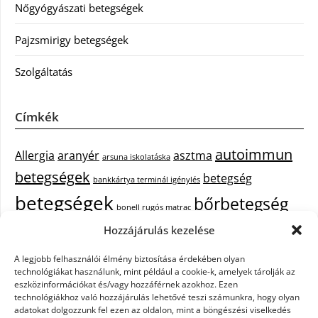
Nőgyógyászati betegségek
Pajzsmirigy betegségek
Szolgáltatás
Címkék
autoimmun
Allergia
aranyér
asztma
arsuna iskolatáska
betegségek
betegség
bankkártya terminál igénylés
betegségek
bőrbetegség
bonell rugós matrac
bőrbetegségek
Hozzájárulás kezelése
cukorbetegség
cbd olaj hatása
A legjobb felhasználói élmény biztosítása érdekében olyan
epekő
epilepszia
debrecen iroda bérlés
egészségügyi piercing
ezüst
technológiákat használunk, mint például a cookie-k, amelyek tárolják az
fejfájás
fájdalom
eszközinformációkat és/vagy hozzáférnek azokhoz. Ezen
tisztítása
festőszerszám
háztartási gép
technológiákhoz való hozzájárulás lehetővé teszi számunkra, hogy olyan
immunrendszer
hűtőszekrény
keringető szivattyú kazánhoz
kisfiú
adatokat dolgozzunk fel ezen az oldalon, mint a böngészési viselkedés