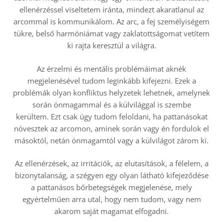
ellenérzéssel viseltetem iránta, mindezt akaratlanul az
arcommal is kommunikálom. Az arc, a fej személyiségem
tükre, belső harmóniámat vagy zaklatottságomat vetítem
ki rajta keresztül a világra.
Az érzelmi és mentális problémáimat aknék
megjelenésével tudom leginkább kifejezni. Ezek a
problémák olyan konfliktus helyzetek lehetnek, amelynek
során önmagammal és a külvilággal is szembe
kerültem. Ezt csak úgy tudom feloldani, ha pattanásokat
növesztek az arcomon, aminek során vagy én fordulok el
másoktól, netán önmagamtól vagy a külvilágot zárom ki.
Az ellenérzések, az irritációk, az elutasítások, a félelem, a
bizonytalanság, a szégyen egy olyan látható kifejeződése
a pattanásos bőrbetegségek megjelenése, mely
egyértelműen arra utal, hogy nem tudom, vagy nem
akarom saját magamat elfogadni.