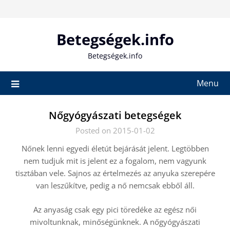
Skip
to
content
Betegségek.info
Betegségek.info
Menu
Nőgyógyászati betegségek
Posted on 2015-01-02
Nőnek lenni egyedi életút bejárását jelent. Legtöbben
nem tudjuk mit is jelent ez a fogalom, nem vagyunk
tisztában vele. Sajnos az értelmezés az anyuka szerepére
van leszűkítve, pedig a nő nemcsak ebből áll.
Az anyaság csak egy pici töredéke az egész női
mivoltunknak, minőségünknek. A nőgyógyászati