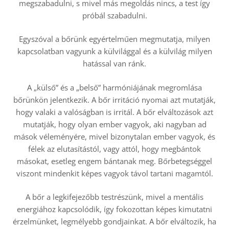
megszabadulni, s mivel más megoldás nincs, a test így
próbál szabadulni.
Egyszóval a bőrünk egyértelműen megmutatja, milyen
kapcsolatban vagyunk a külvilággal és a külvilág milyen
hatással van ránk.
A „külső” és a „belső” harmóniájának megromlása
bőrünkön jelentkezik. A bőr irritáció nyomai azt mutatják,
hogy valaki a valóságban is irritál. A bőr elváltozások azt
mutatják, hogy olyan ember vagyok, aki nagyban ad
mások véleményére, mivel bizonytalan ember vagyok, és
félek az elutasítástól, vagy attól, hogy megbántok
másokat, esetleg engem bántanak meg. Bőrbetegséggel
viszont mindenkit képes vagyok távol tartani magamtól.
A bőr a legkifejezőbb testrészünk, mivel a mentális
energiához kapcsolódik, így fokozottan képes kimutatni
érzelmünket, legmélyebb gondjainkat. A bőr elváltozik, ha