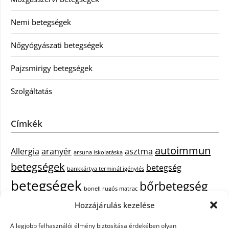
Nemi betegségek
Nőgyógyászati betegségek
Pajzsmirigy betegségek
Szolgáltatás
Címkék
autoimmun
Allergia
aranyér
asztma
arsuna iskolatáska
betegségek
betegség
bankkártya terminál igénylés
betegségek
bőrbetegség
bonell rugós matrac
bőrbetegségek
Hozzájárulás kezelése
cukorbetegség
cbd olaj hatása
epekő
epilepszia
A legjobb felhasználói élmény biztosítása érdekében olyan
debrecen iroda bérlés
egészségügyi piercing
ezüst