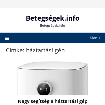
Skip
to
content
Betegségek.info
Betegségek.info
Menu
Címke:
háztartási gép
Nagy segítség a háztartási gép