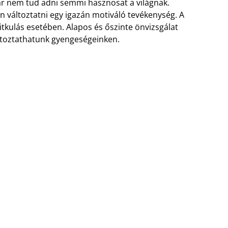
már nem tud adni semmi hasznosat a világnak.
n változtatni egy igazán motiváló tevékenység. A
ritkulás esetében. Alapos és őszinte önvizsgálat
áltoztathatunk gyengeségeinken.