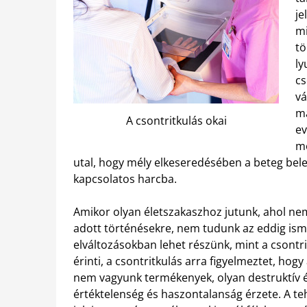
je
mi
tö
ly
cs
vá
má
A csontritkulás okai
ev
mo
utal, hogy mély elkeseredésében a beteg bele
kapcsolatos harcba.
Amikor olyan életszakaszhoz jutunk, ahol nem
adott történésekre, nem tudunk az eddig ismer
elváltozásokban lehet részünk, mint a csontri
érinti, a csontritkulás arra figyelmeztet, hog
nem vagyunk termékenyek, olyan destruktív é
értéktelenség és haszontalanság érzete. A te