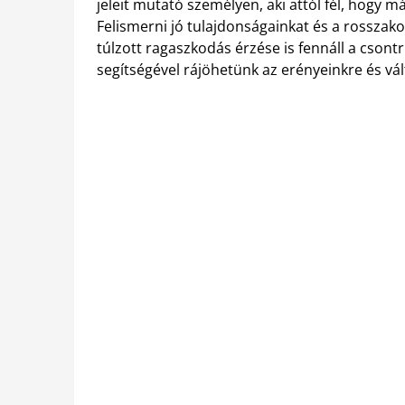
jeleit mutató személyen, aki attól fél, hogy 
Felismerni jó tulajdonságainkat és a rosszako
túlzott ragaszkodás érzése is fennáll a csont
segítségével rájöhetünk az erényeinkre és v