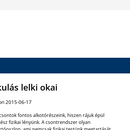
ulás lelki okai
on 2015-06-17
csontok fontos alkotórészeink, hiszen rájuk épül
ész fizikai lényünk. A csontrendszer olyan
rtóoszlop, ami nemcsak fizikai testünk megtartását