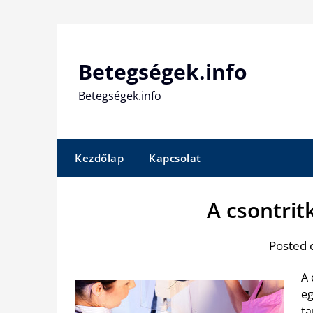
Skip
to
content
Betegségek.info
Betegségek.info
Kezdőlap
Kapcsolat
A csontritk
Posted 
A 
eg
ta