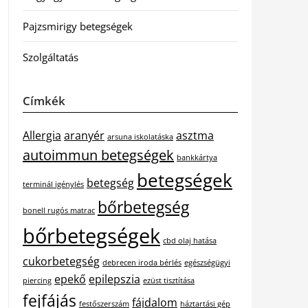
Pajzsmirigy betegségek
Szolgáltatás
Címkék
Allergia
aranyér
asztma
arsuna iskolatáska
autoimmun betegségek
bankkártya
betegségek
betegség
terminál igénylés
bőrbetegség
bonell rugós matrac
bőrbetegségek
cbd olaj hatása
cukorbetegség
debrecen iroda bérlés
egészségügyi
epekő
epilepszia
piercing
ezüst tisztítása
fejfájás
fájdalom
festőszerszám
háztartási gép