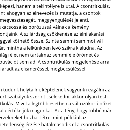
lképezi, hanem a tekintélyre is utal. A csontritkulás,
nt ahogyan az elnevezés is mutatja, a csontok
megveszteségét, meggyengülését jelenti,
ukacsossá és porózussá válnak a kemény
ontjaink. A szilárdság csökkenése az élni akarási
ggyal köthető össze. Szinte semmi sem motivál
r, mintha a lelkünkben levő szikra kialudna. Az
ilági élet nem tartalmaz semmiféle örömet és
tivációt sem ad. A csontritkulás megjelenése arra
fáradt az elismeréssel, megbecsüléssel
 tudunk helytállni, képtelenek vagyunk reagálni az
t szabályok szerint cselekedni, akkor olyan testi
tkulás. Mivel a legtöbb esetben a változókorú nőket
y alulértékeljük magunkat. Az a tény, hogy többé már
rzelmeket hozhat létre, mint például az
hetetlenség érzése hatalmasodik el a csontritkulás