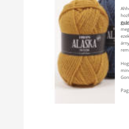
Ahho
hozh
gyár
megv
ezek
árny
rem
Hogy
min
Gond
Pag