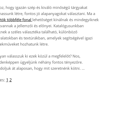
z, hogy igazán szép és kiváló minőségű tárgyakat
assunk létre, fontos jó alapanyagokat választani. Ma a
tók többféle fonal
lehetőséget kínálnak és mindegyiknek
annak a jellemzői és előnyei. Katalógusunkban
nek a széles választéka található, különböző
alatokban és textúrákban, amelyek segítségével igazi
ekműveket hozhatunk létre.
an válasszuk ki ezek közül a megfelelőt? Nos,
denképpen ügyeljünk néhány fontos tényezőre.
oljuk át alaposan, hogy mit szeretnénk kötni. …
es:
1
2