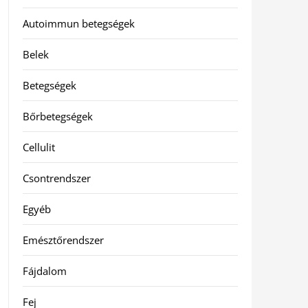
Autoimmun betegségek
Belek
Betegségek
Bőrbetegségek
Cellulit
Csontrendszer
Egyéb
Emésztőrendszer
Fájdalom
Fej