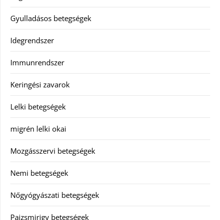
Gyulladásos betegségek
Idegrendszer
Immunrendszer
Keringési zavarok
Lelki betegségek
migrén lelki okai
Mozgásszervi betegségek
Nemi betegségek
Nőgyógyászati betegségek
Pajzsmirigy betegségek