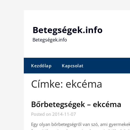
Skip
to
content
Betegségek.info
Betegségek.info
Kezdőlap
Kapcsolat
Címke:
ekcéma
Bőrbetegségek – ekcéma
Posted on 2014-11-07
Egy olyan bőrbetegségről van szó, ami gyermekeke