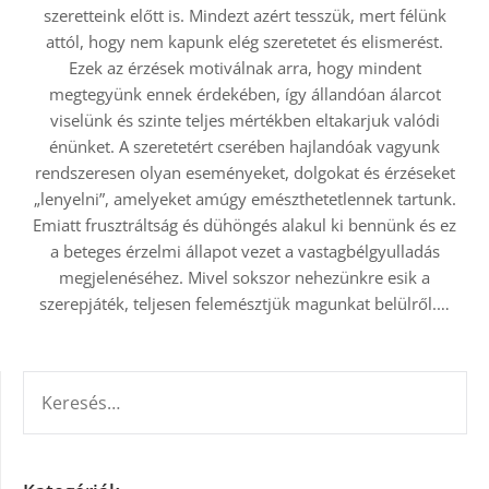
szeretteink előtt is. Mindezt azért tesszük, mert félünk
attól, hogy nem kapunk elég szeretetet és elismerést.
Ezek az érzések motiválnak arra, hogy mindent
megtegyünk ennek érdekében, így állandóan álarcot
viselünk és szinte teljes mértékben eltakarjuk valódi
énünket. A szeretetért cserében hajlandóak vagyunk
rendszeresen olyan eseményeket, dolgokat és érzéseket
„lenyelni”, amelyeket amúgy emészthetetlennek tartunk.
Emiatt frusztráltság és dühöngés alakul ki bennünk és ez
a beteges érzelmi állapot vezet a vastagbélgyulladás
megjelenéséhez. Mivel sokszor nehezünkre esik a
szerepjáték, teljesen felemésztjük magunkat belülről.…
KERESÉS: