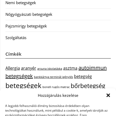
Nemi betegségek
Nőgyógyászati betegségek
Pajzsmirigy betegségek
Szolgáltatás
Címkék
autoimmun
Allergia
aranyér
asztma
arsuna iskolatáska
betegségek
betegség
bankkártya terminál igénylés
betegségek
bőrbetegség
bonell rugós matrac
bőrbetegségek
Hozzájárulás kezelése
cukorbetegség
cbd olaj hatása
A legjobb felhasználói élmény biztosítása érdekében olyan
epekő
epilepszia
debrecen iroda bérlés
egészségügyi piercing
ezüst
technológiákat használunk, mint például a cookie-k, amelyek tárolják az
fejfájás
fájdalom
eszközinformációkat és/vagy hozzáférnek azokhoz. Ezen
tisztítása
festőszerszám
háztartási gép