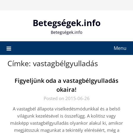
Skip
to
content
Betegségek.info
Betegségek.info
Menu
Címke:
vastagbélgyulladás
Figyeljünk oda a vastagbélgyulladás
okaira!
Posted on 2015-06-26
A vastagbél állapota viselkedésmódunkkal és a belső
világunk kezelésével is összefügg. A kolitisz vagy
másképp vastagbélgyulladás olyankor alakul ki, amikor
megjátsszuk magunkat a tekintély eléréséért, még a