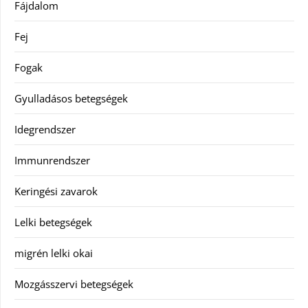
Fájdalom
Fej
Fogak
Gyulladásos betegségek
Idegrendszer
Immunrendszer
Keringési zavarok
Lelki betegségek
migrén lelki okai
Mozgásszervi betegségek