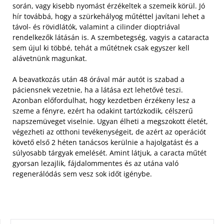
során, vagy kisebb nyomást érzékeltek a szemeik körül. Jó
hír továbbá, hogy a szürkehályog műtéttel javítani lehet a
távol- és rövidlátók, valamint a cilinder dioptriával
rendelkezők látásán is. A szembetegség, vagyis a cataracta
sem újul ki többé, tehát a műtétnek csak egyszer kell
alávetnünk magunkat.
A beavatkozás után 48 órával már autót is szabad a
páciensnek vezetnie, ha a látása ezt lehetővé teszi.
Azonban előfordulhat, hogy kezdetben érzékeny lesz a
szeme a fényre, ezért ha odakint tartózkodik, célszerű
napszemüveget viselnie. Ugyan élheti a megszokott életét,
végezheti az otthoni tevékenységeit, de azért az operációt
követő első 2 héten tanácsos kerülnie a hajolgatást és a
súlyosabb tárgyak emelését. Amint látjuk, a caracta műtét
gyorsan lezajlik, fájdalommentes és az utána való
regenerálódás sem vesz sok időt igénybe.