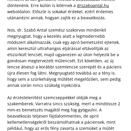
döntenénk. Erre külön is kitérnek a
drszaboantal.hu
weboldalon. Először is sokakat érdekel, ezért érdemes
utánanézni annak, hogyan zajlik ez a beavatkozás.
Nos, dr. Szabó Antal szemész szakorvos mindenkit
megnyugtat, hogy a kezelés alatt a legmodernebb
módszert alkalmazzák, csak egy apró bemetszést ejtenek,
amin keresztül ultrahangos eljárással eltávolítják az
elszürkült lencsét, majd ugyanezen az úton helyezik be a
gondosan megtervezett műlencsét. Ezt követően, az új
lencse átveszi a korábbi szemlencse szerepét és a páciens
újra élesen fog látni. Megnyugtató továbbá az a tény is,
hogy sem a szürkehályog műtétet megelőzően, sem pedig
annak során nincs szükség injekcióra.
Az érzéstelenítést szemcseppekkel oldják meg a
szakemberek. Varratra sincs szükség, mert a mindössze 2
mm-es bemetszés magától meg fog gyógyulni. A
beavatkozás teljesen fájdalommentes, de apró
kellemetlenségekről beszámolhatnak a páciensek, mint
például, hogy az erős fény zavarta a szemüket a műtét