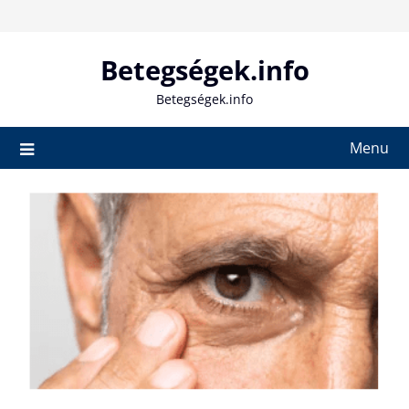
Skip
to
content
Betegségek.info
Betegségek.info
Menu