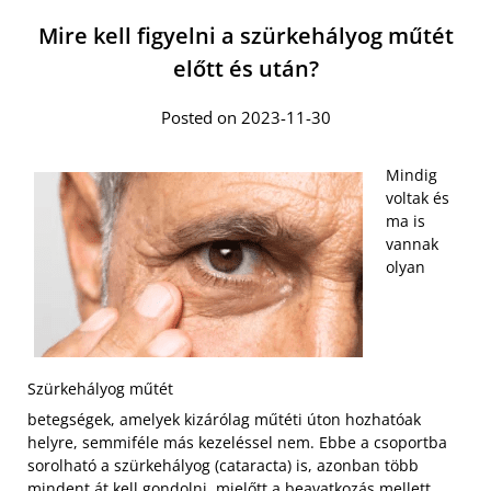
Mire kell figyelni a szürkehályog műtét
előtt és után?
Posted on 2023-11-30
Mindig
voltak és
ma is
vannak
olyan
Szürkehályog műtét
betegségek, amelyek kizárólag műtéti úton hozhatóak
helyre, semmiféle más kezeléssel nem. Ebbe a csoportba
sorolható a szürkehályog (cataracta) is, azonban több
mindent át kell gondolni, mielőtt a beavatkozás mellett