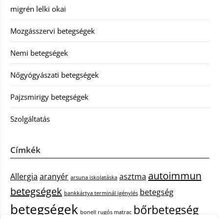
migrén lelki okai
Mozgásszervi betegségek
Nemi betegségek
Nőgyógyászati betegségek
Pajzsmirigy betegségek
Szolgáltatás
Címkék
autoimmun
Allergia
aranyér
asztma
arsuna iskolatáska
betegségek
betegség
bankkártya terminál igénylés
betegségek
bőrbetegség
bonell rugós matrac