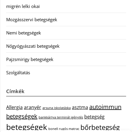
migrén lelki okai
Mozgásszervi betegségek
Nemi betegségek
Nőgyógyászati betegségek
Pajzsmirigy betegségek
Szolgáltatás
Címkék
autoimmun
Allergia
aranyér
asztma
arsuna iskolatáska
betegségek
betegség
bankkártya terminál igénylés
betegségek
bőrbetegség
bonell rugós matrac