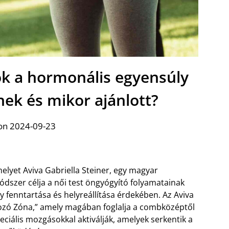
ok a hormonális egyensúly
nek és mikor ajánlott?
on 2024-09-23
elyet Aviva Gabriella Steiner, egy magyar
módszer célja a női test öngyógyító folyamatainak
 fenntartása és helyreállítása érdekében. Az Aviva
gozó Zóna,” amely magában foglalja a combközéptől
peciális mozgásokkal aktiválják, amelyek serkentik a