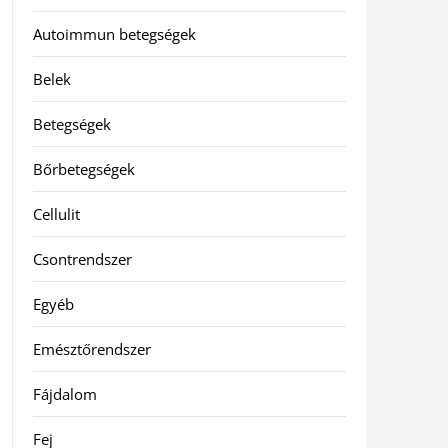
Autoimmun betegségek
Belek
Betegségek
Bőrbetegségek
Cellulit
Csontrendszer
Egyéb
Emésztőrendszer
Fájdalom
Fej