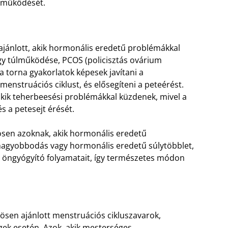
k működését.
ajánlott, akik hormonális eredetű problémákkal
agy túlműködése, PCOS (policisztás ovárium
 torna gyakorlatok képesek javítani a
enstruációs ciklust, és elősegíteni a peteérést.
akik teherbeesési problémákkal küzdenek, mivel a
s a petesejt érését.
ösen azoknak, akik hormonális eredetű
nagyobbodás vagy hormonális eredetű súlytöbblet,
t öngyógyító folyamatait, így természetes módon
ösen ajánlott menstruációs cikluszavarok,
k esetén. Azok, akik mesterséges