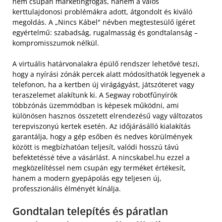
nem csupán marketingfogás, hanem a valós
kerttulajdonosi problémákra adott, átgondolt és kiváló
megoldás. A „Nincs Kábel" névben megtestesülő ígéret
egyértelmű: szabadság, rugalmasság és gondtalanság –
kompromisszumok nélkül.
A virtuális határvonalakra épülő rendszer lehetővé teszi,
hogy a nyírási zónák percek alatt módosíthatók legyenek a
telefonon, ha a kertben új virágágyást, játszóteret vagy
teraszelemet alakítunk ki. A Segway robotfűnyírók
többzónás üzemmódban is képesek működni, ami
különösen hasznos összetett elrendezésű vagy változatos
terepviszonyú kertek esetén. Az időjárásálló kialakítás
garantálja, hogy a gép esőben és nedves körülmények
között is megbízhatóan teljesít, valódi hosszú távú
befektetéssé téve a vásárlást. A nincskabel.hu ezzel a
megközelítéssel nem csupán egy terméket értékesít,
hanem a modern gyepápolás egy teljesen új,
professzionális élményét kínálja.
Gondtalan telepítés és páratlan