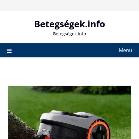
Skip
to
content
Betegségek.info
Betegségek.info
Menu