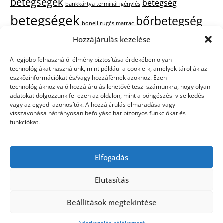
betegségek
betegség
bankkártya terminál igénylés
betegségek
bőrbetegség
bonell rugós matrac
bőrbetegségek
Hozzájárulás kezelése
cukorbetegség
cbd olaj hatása
A legjobb felhasználói élmény biztosítása érdekében olyan
epekő
epilepszia
debrecen iroda bérlés
egészségügyi piercing
ezüst
technológiákat használunk, mint például a cookie-k, amelyek tárolják az
fejfájás
fájdalom
eszközinformációkat és/vagy hozzáférnek azokhoz. Ezen
tisztítása
festőszerszám
háztartási gép
technológiákhoz való hozzájárulás lehetővé teszi számunkra, hogy olyan
immunrendszer
hűtőszekrény
keringető szivattyú kazánhoz
kisfiú
adatokat dolgozzunk fel ezen az oldalon, mint a böngészési viselkedés
vagy az egyedi azonosítók. A hozzájárulás elmaradása vagy
cipő
műanyag kosár
műszempilla
napelem szaldó elszámolás
visszavonása hátrányosan befolyásolhat bizonyos funkciókat és
pajzsmirigy betegségek
pajzsmirigy betegség lelki okai
funkciókat.
Parkinson-kór
szemölcs
primigi cipők
puma táska
szappanok
székrekedés
színátmenetes fonal
telefon tokok
tűzőgépek
webshop
Elfogadás
készítés
xiaomi fülhallgató
yoda mester
zsírégető edzés
zuhanykabin
beszerelés
Elutasítás
Beállítások megtekintése
©2026 Betegségek.info
| Design:
Newspaperly
WordPress Theme
Adatkezelési tájékoztató