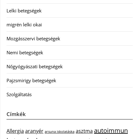
Lelki betegségek
migrén lelki okai
Mozgásszervi betegségek
Nemi betegségek
Nőgyógyászati betegségek
Pajzsmirigy betegségek
Szolgáltatás
Címkék
autoimmun
Allergia
aranyér
asztma
arsuna iskolatáska