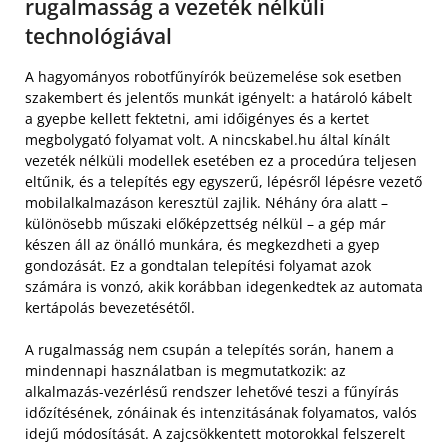
rugalmasság a vezeték nélküli
technológiával
A hagyományos robotfűnyírók beüzemelése sok esetben
szakembert és jelentős munkát igényelt: a határoló kábelt
a gyepbe kellett fektetni, ami időigényes és a kertet
megbolygató folyamat volt. A nincskabel.hu által kínált
vezeték nélküli modellek esetében ez a procedúra teljesen
eltűnik, és a telepítés egy egyszerű, lépésről lépésre vezető
mobilalkalmazáson keresztül zajlik. Néhány óra alatt –
különösebb műszaki előképzettség nélkül – a gép már
készen áll az önálló munkára, és megkezdheti a gyep
gondozását. Ez a gondtalan telepítési folyamat azok
számára is vonzó, akik korábban idegenkedtek az automata
kertápolás bevezetésétől.
A rugalmasság nem csupán a telepítés során, hanem a
mindennapi használatban is megmutatkozik: az
alkalmazás-vezérlésű rendszer lehetővé teszi a fűnyírás
időzítésének, zónáinak és intenzitásának folyamatos, valós
idejű módosítását. A zajcsökkentett motorokkal felszerelt