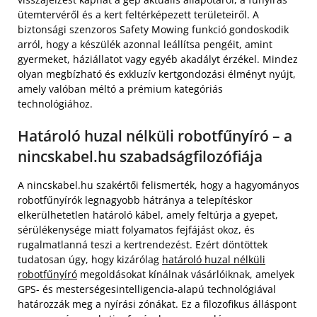
ütemtervéről és a kert feltérképezett területeiről. A
biztonsági szenzoros Safety Mowing funkció gondoskodik
arról, hogy a készülék azonnal leállítsa pengéit, amint
gyermeket, háziállatot vagy egyéb akadályt érzékel. Mindez
olyan megbízható és exkluzív kertgondozási élményt nyújt,
amely valóban méltó a prémium kategóriás
technológiához.
Határoló huzal nélküli robotfűnyíró – a
nincskabel.hu szabadságfilozófiája
A nincskabel.hu szakértői felismerték, hogy a hagyományos
robotfűnyírók legnagyobb hátránya a telepítéskor
elkerülhetetlen határoló kábel, amely feltúrja a gyepet,
sérülékenysége miatt folyamatos fejfájást okoz, és
rugalmatlanná teszi a kertrendezést. Ezért döntöttek
tudatosan úgy, hogy kizárólag
határoló huzal nélküli
robotfűnyíró
megoldásokat kínálnak vásárlóiknak, amelyek
GPS- és mesterségesintelligencia-alapú technológiával
határozzák meg a nyírási zónákat. Ez a filozofikus álláspont