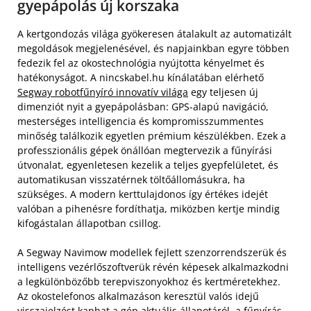
gyepápolás új korszaka
A kertgondozás világa gyökeresen átalakult az automatizált
megoldások megjelenésével, és napjainkban egyre többen
fedezik fel az okostechnológia nyújtotta kényelmet és
hatékonyságot. A nincskabel.hu kínálatában elérhető
Segway robotfűnyíró innovatív világa
egy teljesen új
dimenziót nyit a gyepápolásban: GPS-alapú navigáció,
mesterséges intelligencia és kompromisszummentes
minőség találkozik egyetlen prémium készülékben. Ezek a
professzionális gépek önállóan megtervezik a fűnyírási
útvonalat, egyenletesen kezelik a teljes gyepfelületet, és
automatikusan visszatérnek töltőállomásukra, ha
szükséges. A modern kerttulajdonos így értékes idejét
valóban a pihenésre fordíthatja, miközben kertje mindig
kifogástalan állapotban csillog.
A Segway Navimow modellek fejlett szenzorrendszerük és
intelligens vezérlőszoftverük révén képesek alkalmazkodni
a legkülönbözőbb terepviszonyokhoz és kertméretekhez.
Az okostelefonos alkalmazáson keresztül valós idejű
visszajelzést kaphat a gép aktuális állapotáról, a fűnyírás