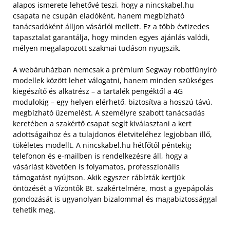
alapos ismerete lehetővé teszi, hogy a nincskabel.hu
csapata ne csupán eladóként, hanem megbízható
tanácsadóként álljon vásárlói mellett. Ez a több évtizedes
tapasztalat garantálja, hogy minden egyes ajánlás valódi,
mélyen megalapozott szakmai tudáson nyugszik.
A webáruházban nemcsak a prémium Segway robotfűnyíró
modellek között lehet válogatni, hanem minden szükséges
kiegészítő és alkatrész – a tartalék pengéktől a 4G
modulokig – egy helyen elérhető, biztosítva a hosszú távú,
megbízható üzemelést. A személyre szabott tanácsadás
keretében a szakértő csapat segít kiválasztani a kert
adottságaihoz és a tulajdonos életviteléhez legjobban illő,
tökéletes modellt. A nincskabel.hu hétfőtől péntekig
telefonon és e-mailben is rendelkezésre áll, hogy a
vásárlást követően is folyamatos, professzionális
támogatást nyújtson. Akik egyszer rábízták kertjük
öntözését a Vízöntők Bt. szakértelmére, most a gyepápolás
gondozását is ugyanolyan bizalommal és magabiztossággal
tehetik meg.