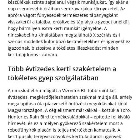
készülékek szinte zajtalanul végzik munkájukat, így akár a
nap csendesebb óráiban sem zavarják a környezetet. Az
apróra vágott fűnyesedék természetes tápanyagként
visszakerül a talajba, erősítve és táplálva a gyepet anélkül,
hogy bármilyen extra kerti munkát igényelne. A
nincskabel.hu kínálatában megtalálható X szériás és I
szériás modellek különböző kertméretekhez és igényekhez
igazodnak, biztosítva a tökéletes illeszkedést minden
kerttulajdonos számára.
Több évtizedes kerti szakértelem a
tökéletes gyep szolgálatában
A nincskabel.hu mögött a Vízöntők Bt. több mint két
évtizedes, megkérdőjelezhetetlen szakmai múltja áll, amely
megalapítása óta piacvezető öntözési megoldásokat kínál
Magyarországon. A cég elismert márkákkal – köztük a Toro,
Hunter és Rain Bird termékcsaládokkal – építette fel kiváló
hírnevét, és ez a mélyen gyökerező szakértelem most a
robotfűnyírók piacán is teljes mértékben kamatozik. A
kerttípusok, terepviszonyok és kerttulajdonosi igények