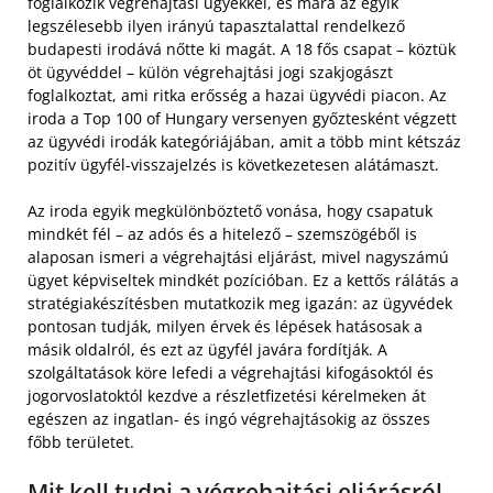
foglalkozik végrehajtási ügyekkel, és mára az egyik
legszélesebb ilyen irányú tapasztalattal rendelkező
budapesti irodává nőtte ki magát. A 18 fős csapat – köztük
öt ügyvéddel – külön végrehajtási jogi szakjogászt
foglalkoztat, ami ritka erősség a hazai ügyvédi piacon. Az
iroda a Top 100 of Hungary versenyen győztesként végzett
az ügyvédi irodák kategóriájában, amit a több mint kétszáz
pozitív ügyfél-visszajelzés is következetesen alátámaszt.
Az iroda egyik megkülönböztető vonása, hogy csapatuk
mindkét fél – az adós és a hitelező – szemszögéből is
alaposan ismeri a végrehajtási eljárást, mivel nagyszámú
ügyet képviseltek mindkét pozícióban. Ez a kettős rálátás a
stratégiakészítésben mutatkozik meg igazán: az ügyvédek
pontosan tudják, milyen érvek és lépések hatásosak a
másik oldalról, és ezt az ügyfél javára fordítják. A
szolgáltatások köre lefedi a végrehajtási kifogásoktól és
jogorvoslatoktól kezdve a részletfizetési kérelmeken át
egészen az ingatlan- és ingó végrehajtásokig az összes
főbb területet.
Mit kell tudni a végrehajtási eljárásról –