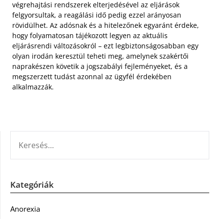
végrehajtási rendszerek elterjedésével az eljárások
felgyorsultak, a reagálási idő pedig ezzel arányosan
rövidülhet. Az adósnak és a hitelezőnek egyaránt érdeke,
hogy folyamatosan tájékozott legyen az aktuális
eljárásrendi változásokról – ezt legbiztonságosabban egy
olyan irodán keresztül teheti meg, amelynek szakértői
naprakészen követik a jogszabályi fejleményeket, és a
megszerzett tudást azonnal az ügyfél érdekében
alkalmazzák.
KERESÉS:
Kategóriák
Anorexia