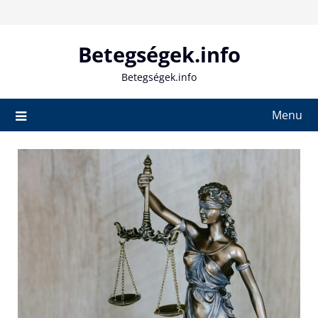
Skip
to
content
Betegségek.info
Betegségek.info
Menu