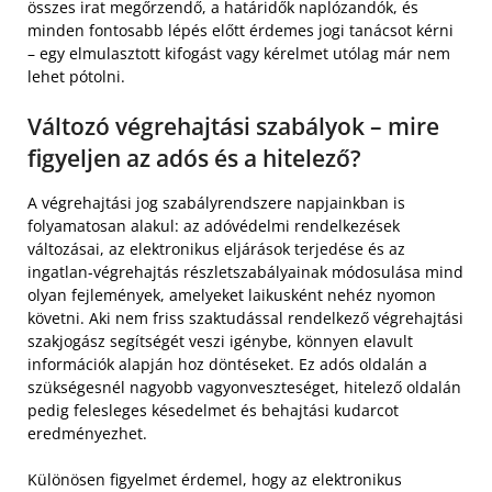
összes irat megőrzendő, a határidők naplózandók, és
minden fontosabb lépés előtt érdemes jogi tanácsot kérni
– egy elmulasztott kifogást vagy kérelmet utólag már nem
lehet pótolni.
Változó végrehajtási szabályok – mire
figyeljen az adós és a hitelező?
A végrehajtási jog szabályrendszere napjainkban is
folyamatosan alakul: az adóvédelmi rendelkezések
változásai, az elektronikus eljárások terjedése és az
ingatlan-végrehajtás részletszabályainak módosulása mind
olyan fejlemények, amelyeket laikusként nehéz nyomon
követni. Aki nem friss szaktudással rendelkező végrehajtási
szakjogász segítségét veszi igénybe, könnyen elavult
információk alapján hoz döntéseket. Ez adós oldalán a
szükségesnél nagyobb vagyonveszteséget, hitelező oldalán
pedig felesleges késedelmet és behajtási kudarcot
eredményezhet.
Különösen figyelmet érdemel, hogy az elektronikus