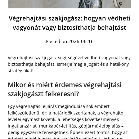
Végrehajtási szakjogász: hogyan védheti
vagyonát vagy biztosíthatja behajtást
Posted on 2026-06-16
Végrehajtási szakjogász segítségével védheti vagyonát vagy
biztosíthatja behajtást. Ismerje meg a jogait és a hatékony
stratégiákat!
Mikor és miért érdemes végrehajtási
szakjogászt felkeresni?
Egy végrehajtási eljárás megindulása sok embert
felkészületlenül ér: a határidők szorítanak, a végrehajtó
levelei egymást követik, a lehetséges következmények –
ingatlanzárlat, munkabér-letiltás, gépjármű-lefoglalás –
pedig egyszerre fenyegetnek. Éppen ezért fontos, hogy az
érintett minél hamarabb szakértő segítséget kérjen, ne