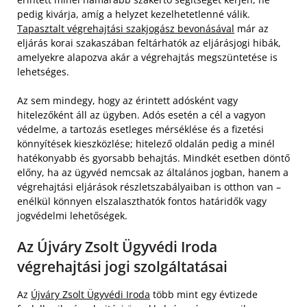
pedig kivárja, amíg a helyzet kezelhetetlenné válik.
Tapasztalt végrehajtási szakjogász bevonásával
már az
eljárás korai szakaszában feltárhatók az eljárásjogi hibák,
amelyekre alapozva akár a végrehajtás megszüntetése is
lehetséges.
Az sem mindegy, hogy az érintett adósként vagy
hitelezőként áll az ügyben. Adós esetén a cél a vagyon
védelme, a tartozás esetleges mérséklése és a fizetési
könnyítések kieszközlése; hitelező oldalán pedig a minél
hatékonyabb és gyorsabb behajtás. Mindkét esetben döntő
előny, ha az ügyvéd nemcsak az általános jogban, hanem a
végrehajtási eljárások részletszabályaiban is otthon van –
enélkül könnyen elszalaszthatók fontos határidők vagy
jogvédelmi lehetőségek.
Az Újváry Zsolt Ügyvédi Iroda
végrehajtási jogi szolgáltatásai
Az
Újváry Zsolt Ügyvédi Iroda
több mint egy évtizede