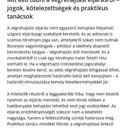
jogok, kötelezettségek és praktikus
tanácsok
A végrehajtási eljárás nem egyszerű behajtási folyamat:
szigorú eljárásjogi szabályok keretelik, és az adósnak is
számos törvényes joga van, amelyekről sokan nem tudnak.
Bizonyos vagyontárgyak – például a lakóhely alapvető
berendezési tárgyai – végrehajtás alól mentesek, és a
munkabérből is csak egy törvényes határ feletti rész
vonható le. Ha a végrehajtó intézkedése jogszabályi
kereten kívülre kerül, az adós végrehajtási kifogással élhet,
amelyet meghatározott határidőn belül kell benyújtani – e
határidő elmulasztása komoly következményekkel jár.
A hitelezők részéről a leggyakoribb hiba, hogy nem követik
nyomon az eljárás menetét, és nem élnek időben a
hatékonyabb behajtást lehetővé tevő jogi eszközökkel. Az
eljárás eredményességét sokszor nem a követelés
nagysága, hanem a felkészültség szintje határozza meg.
Praktikus tanács mindkét félnek: a végrehajtóval érkező