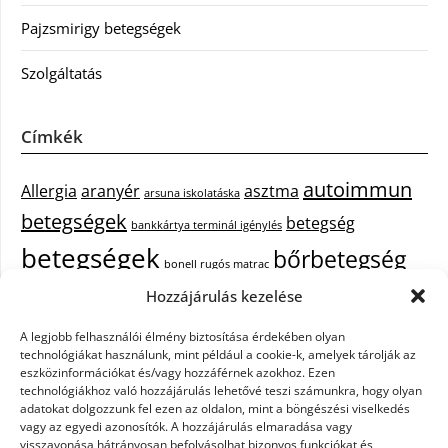
Pajzsmirigy betegségek
Szolgáltatás
Címkék
autoimmun
Allergia
aranyér
asztma
arsuna iskolatáska
betegségek
betegség
bankkártya terminál igénylés
betegségek
bőrbetegség
bonell rugós matrac
bőrbetegségek
Hozzájárulás kezelése
cukorbetegség
cbd olaj hatása
A legjobb felhasználói élmény biztosítása érdekében olyan
epekő
epilepszia
debrecen iroda bérlés
egészségügyi piercing
ezüst
technológiákat használunk, mint például a cookie-k, amelyek tárolják az
fejfájás
fájdalom
eszközinformációkat és/vagy hozzáférnek azokhoz. Ezen
tisztítása
festőszerszám
háztartási gép
technológiákhoz való hozzájárulás lehetővé teszi számunkra, hogy olyan
immunrendszer
hűtőszekrény
keringető szivattyú kazánhoz
kisfiú
adatokat dolgozzunk fel ezen az oldalon, mint a böngészési viselkedés
vagy az egyedi azonosítók. A hozzájárulás elmaradása vagy
cipő
műanyag kosár
műszempilla
napelem szaldó elszámolás
visszavonása hátrányosan befolyásolhat bizonyos funkciókat és