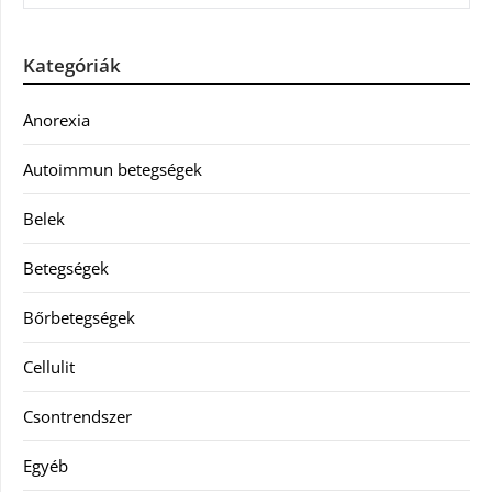
Kategóriák
Anorexia
Autoimmun betegségek
Belek
Betegségek
Bőrbetegségek
Cellulit
Csontrendszer
Egyéb