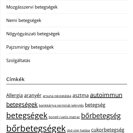
Mozgásszervi betegségek
Nemi betegségek
Nőgyógyászati betegségek
Pajzsmirigy betegségek
Szolgáltatás
Címkék
autoimmun
Allergia
aranyér
asztma
arsuna iskolatáska
betegségek
betegség
bankkártya terminál igénylés
betegségek
bőrbetegség
bonell rugós matrac
bőrbetegségek
cukorbetegség
cbd olaj hatása