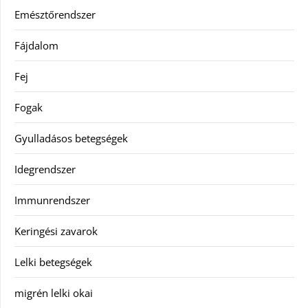
Emésztőrendszer
Fájdalom
Fej
Fogak
Gyulladásos betegségek
Idegrendszer
Immunrendszer
Keringési zavarok
Lelki betegségek
migrén lelki okai