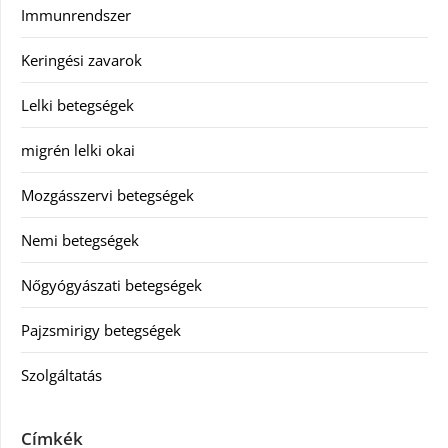
Immunrendszer
Keringési zavarok
Lelki betegségek
migrén lelki okai
Mozgásszervi betegségek
Nemi betegségek
Nőgyógyászati betegségek
Pajzsmirigy betegségek
Szolgáltatás
Címkék