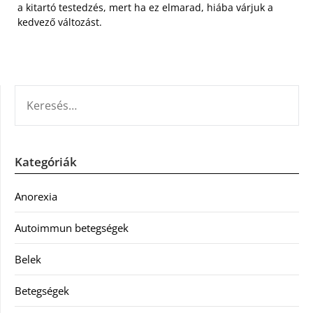
a kitartó testedzés, mert ha ez elmarad, hiába várjuk a
kedvező változást.
KERESÉS:
Kategóriák
Anorexia
Autoimmun betegségek
Belek
Betegségek