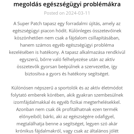
megoldás egészségügyi problémákra
Posted on 2024-03-11
A Super Patch tapasz egy forradalmi újítás, amely az
egészségügyi piacon hódít. Különleges összetevőinek
köszönhetően nem csak a fájdalom csillapításában,
hanem számos egyéb egészségügyi probléma
kezelésében is hatékony. A tapasz alkalmazása rendkívül
egyszerű, bőrre való felhelyezése után az aktív
összetevők gyorsan beépülnek a szervezetbe, így
biztosítva a gyors és hatékony segítséget.
Különösen népszerű a sportolók és az aktív életmódot
folytató emberek körében, akik gyakran szembesülnek
izomfájdalmakkal és egyéb fizikai megterhelésekkel.
Azonban nem csak ők profitálhatnak ezen termék
előnyeiből; bárki, aki az egészségére odafigyel,
megtalálhatja benne a segítséget, legyen szó akár
krónikus fájdalmakról, vagy csak az általános jólét