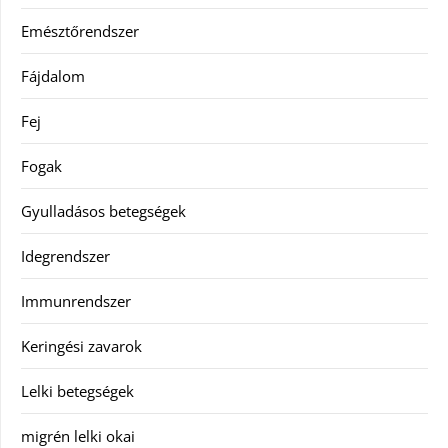
Emésztőrendszer
Fájdalom
Fej
Fogak
Gyulladásos betegségek
Idegrendszer
Immunrendszer
Keringési zavarok
Lelki betegségek
migrén lelki okai