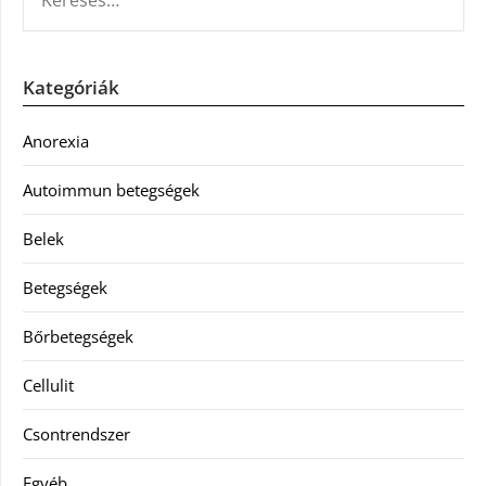
Kategóriák
Anorexia
Autoimmun betegségek
Belek
Betegségek
Bőrbetegségek
Cellulit
Csontrendszer
Egyéb