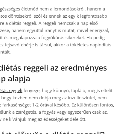
egészséges életmód nem a lemondásokról, hanem a
tos döntésekről szól és ennek az egyik legfontosabb
ére a diétás reggeli. A reggeli nemcsak a nap első
zése, hanem egyúttal irányt is mutat, mivel energizál,
lít és megalapozza a fogyókúrás sikereket. Ha pedig
z tejsavófehérje is társul, akkor a tökéletes napindítás
ntált.
diétás reggeli az eredményes
p alapja
étás reggeli
lényege, hogy könnyű, tápláló, mégis eltelít
 hogy közben nem dobja meg az inzulinszintet, nem
 farkaséhséget 1-2 órával később. Ez különösen fontos,
élunk a zsírégetés, a fogyás vagy egyszerűen csak az,
 ne kívánjuk meg az édességeket délelőtt.