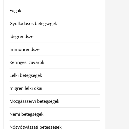
Fogak
Gyulladásos betegségek
Idegrendszer
Immunrendszer
Keringési zavarok
Lelki betegségek
migrén lelki okai
Mozgásszervi betegségek
Nemi betegségek
Nőgyógyászati betegségek