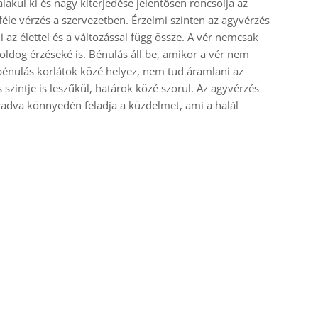
lakul ki és nagy kiterjedése jelentősen roncsolja az
le vérzés a szervezetben. Érzelmi szinten az agyvérzés
i az élettel és a változással függ össze. A vér nemcsak
oldog érzéseké is. Bénulás áll be, amikor a vér nem
a bénulás korlátok közé helyez, nem tud áramlani az
s szintje is leszűkül, határok közé szorul. Az agyvérzés
radva könnyedén feladja a küzdelmet, ami a halál