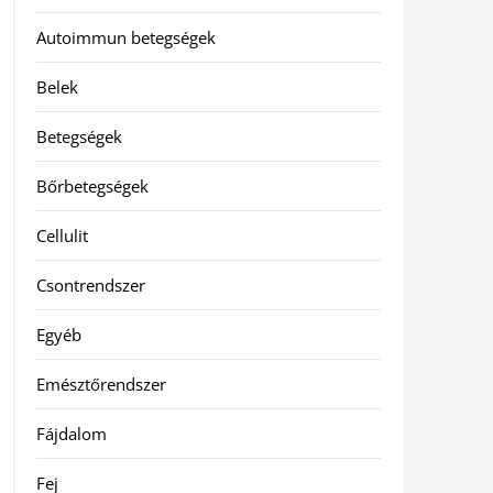
Autoimmun betegségek
Belek
Betegségek
Bőrbetegségek
Cellulit
Csontrendszer
Egyéb
Emésztőrendszer
Fájdalom
Fej