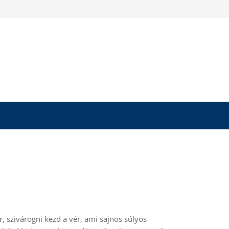
 szivárogni kezd a vér, ami sajnos súlyos