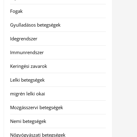
Fogak
Gyulladásos betegségek
Idegrendszer
Immunrendszer
Keringési zavarok
Lelki betegségek
migrén lelki okai
Mozgásszervi betegségek
Nemi betegségek
Nőgyógyászati betegségek