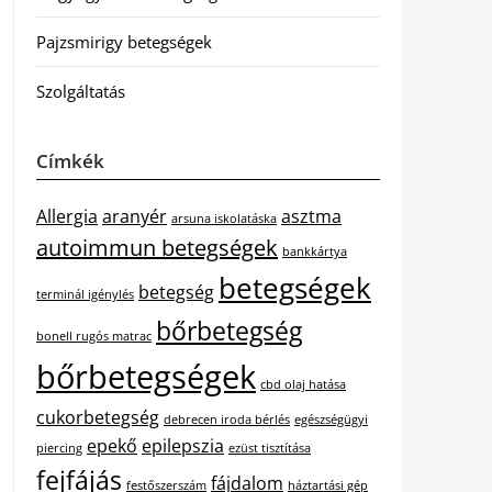
Pajzsmirigy betegségek
Szolgáltatás
Címkék
Allergia
aranyér
asztma
arsuna iskolatáska
autoimmun betegségek
bankkártya
betegségek
betegség
terminál igénylés
bőrbetegség
bonell rugós matrac
bőrbetegségek
cbd olaj hatása
cukorbetegség
debrecen iroda bérlés
egészségügyi
epekő
epilepszia
piercing
ezüst tisztítása
fejfájás
fájdalom
festőszerszám
háztartási gép