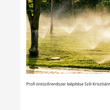
Profi öntözőrendszer kiépítése Szili Krisztián