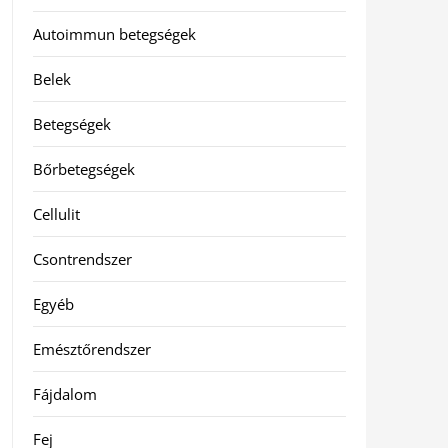
Autoimmun betegségek
Belek
Betegségek
Bőrbetegségek
Cellulit
Csontrendszer
Egyéb
Emésztőrendszer
Fájdalom
Fej