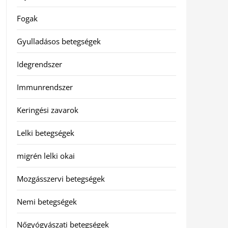
Fogak
Gyulladásos betegségek
Idegrendszer
Immunrendszer
Keringési zavarok
Lelki betegségek
migrén lelki okai
Mozgásszervi betegségek
Nemi betegségek
Nőgyógyászati betegségek