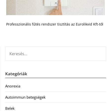
Professzionális fűtés rendszer tisztítás az Eurolikvid Kft-től
KERESÉS:
Kategóriák
Anorexia
Autoimmun betegségek
Belek