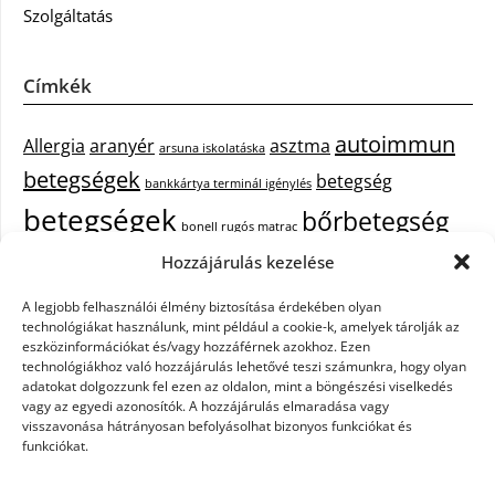
Szolgáltatás
Címkék
autoimmun
Allergia
aranyér
asztma
arsuna iskolatáska
betegségek
betegség
bankkártya terminál igénylés
betegségek
bőrbetegség
bonell rugós matrac
bőrbetegségek
Hozzájárulás kezelése
cukorbetegség
cbd olaj hatása
epekő
epilepszia
A legjobb felhasználói élmény biztosítása érdekében olyan
debrecen iroda bérlés
egészségügyi piercing
ezüst
technológiákat használunk, mint például a cookie-k, amelyek tárolják az
fejfájás
fájdalom
eszközinformációkat és/vagy hozzáférnek azokhoz. Ezen
tisztítása
festőszerszám
háztartási gép
technológiákhoz való hozzájárulás lehetővé teszi számunkra, hogy olyan
immunrendszer
hűtőszekrény
keringető szivattyú kazánhoz
kisfiú
adatokat dolgozzunk fel ezen az oldalon, mint a böngészési viselkedés
vagy az egyedi azonosítók. A hozzájárulás elmaradása vagy
cipő
műanyag kosár
műszempilla
napelem szaldó elszámolás
visszavonása hátrányosan befolyásolhat bizonyos funkciókat és
pajzsmirigy betegségek
pajzsmirigy betegség lelki okai
funkciókat.
Parkinson-kór
szemölcs
primigi cipők
puma táska
szappanok
székrekedés
színátmenetes fonal
telefon tokok
tűzőgépek
webshop