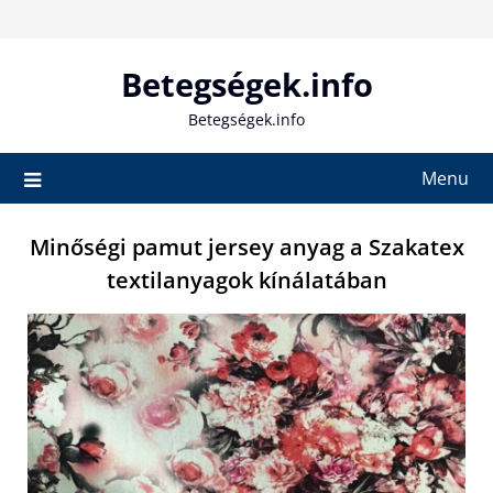
Skip
to
content
Betegségek.info
Betegségek.info
Menu
Minőségi pamut jersey anyag a Szakatex
textilanyagok kínálatában