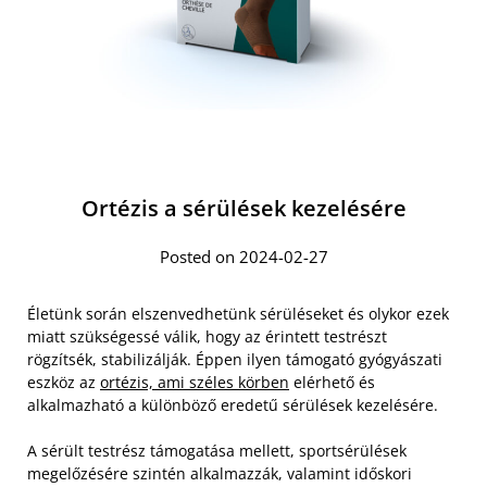
Ortézis a sérülések kezelésére
Posted on 2024-02-27
Életünk során elszenvedhetünk sérüléseket és olykor ezek
miatt szükségessé válik, hogy az érintett testrészt
rögzítsék, stabilizálják. Éppen ilyen támogató gyógyászati
eszköz az
ortézis, ami széles körben
elérhető és
alkalmazható a különböző eredetű sérülések kezelésére.
A sérült testrész támogatása mellett, sportsérülések
megelőzésére szintén alkalmazzák, valamint időskori