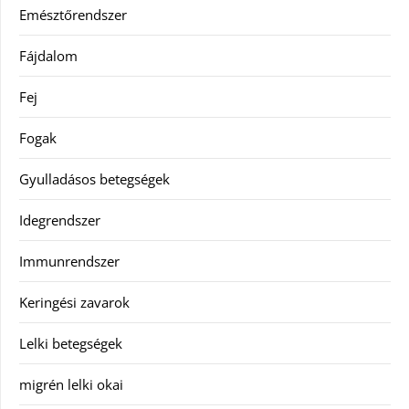
Emésztőrendszer
Fájdalom
Fej
Fogak
Gyulladásos betegségek
Idegrendszer
Immunrendszer
Keringési zavarok
Lelki betegségek
migrén lelki okai