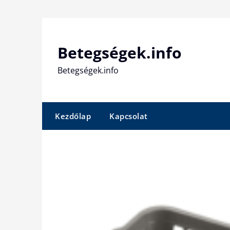
Skip
to
content
Betegségek.info
Betegségek.info
Kezdőlap
Kapcsolat