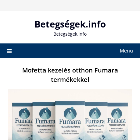
Skip
to
content
Betegségek.info
Betegségek.info
Menu
Mofetta kezelés otthon Fumara
termékekkel