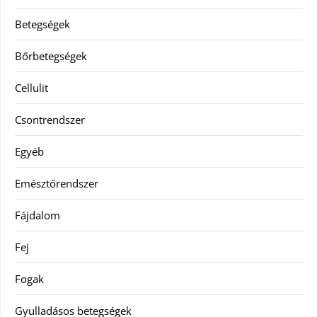
Betegségek
Bőrbetegségek
Cellulit
Csontrendszer
Egyéb
Emésztőrendszer
Fájdalom
Fej
Fogak
Gyulladásos betegségek