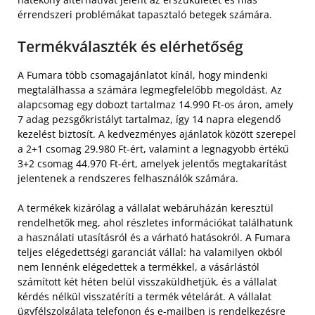
érrendszeri problémákat tapasztaló betegek számára.
Termékválaszték és elérhetőség
A Fumara több csomagajánlatot kínál, hogy mindenki
megtalálhassa a számára legmegfelelőbb megoldást. Az
alapcsomag egy dobozt tartalmaz 14.990 Ft-os áron, amely
7 adag pezsgőkristályt tartalmaz, így 14 napra elegendő
kezelést biztosít. A kedvezményes ajánlatok között szerepel
a 2+1 csomag 29.980 Ft-ért, valamint a legnagyobb értékű
3+2 csomag 44.970 Ft-ért, amelyek jelentős megtakarítást
jelentenek a rendszeres felhasználók számára.
A termékek kizárólag a vállalat webáruházán keresztül
rendelhetők meg, ahol részletes információkat találhatunk
a használati utasításról és a várható hatásokról. A Fumara
teljes elégedettségi garanciát vállal: ha valamilyen okból
nem lennénk elégedettek a termékkel, a vásárlástól
számított két héten belül visszaküldhetjük, és a vállalat
kérdés nélkül visszatéríti a termék vételárát. A vállalat
ügyfélszolgálata telefonon és e-mailben is rendelkezésre