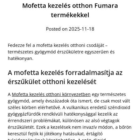
Mofetta kezelés otthon Fumara
termékekkel
Posted on 2025-11-18
Fedezze fel a mofetta kezelés otthoni csodáját –
természetes gyógymód érszűkületre egyszerűen és
hatékonyan.
A mofetta kezelés forradalmasítja az
érszűkület otthoni kezelését
A
Mofetta kezelés otthoni környezetben
egy természetes
gyógymód, amely évszázadok óta ismert, de csak most vált
széles körben elérhetővé. A vulkanikus eredetű széndioxid
gyógygázfürdők rendkívüli hatékonysággal kezelik az
érrendszeri problémákat, különösen az alsó végtagok
érszűkületét. Ezek a kezelések nem invazív módon, a bőrön
keresztül fejtik ki jótékony hatásukat, értágító