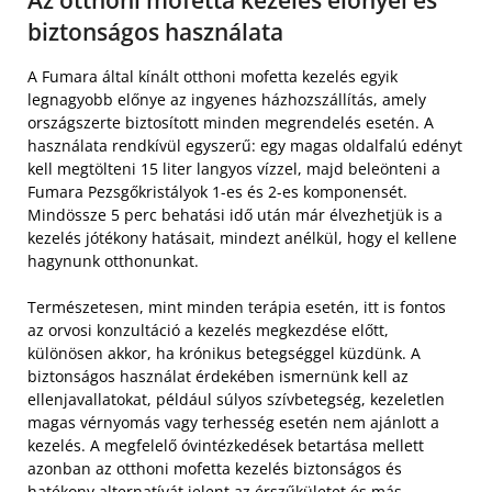
biztonságos használata
A Fumara által kínált otthoni mofetta kezelés egyik
legnagyobb előnye az ingyenes házhozszállítás, amely
országszerte biztosított minden megrendelés esetén. A
használata rendkívül egyszerű: egy magas oldalfalú edényt
kell megtölteni 15 liter langyos vízzel, majd beleönteni a
Fumara Pezsgőkristályok 1-es és 2-es komponensét.
Mindössze 5 perc behatási idő után már élvezhetjük is a
kezelés jótékony hatásait, mindezt anélkül, hogy el kellene
hagynunk otthonunkat.
Természetesen, mint minden terápia esetén, itt is fontos
az orvosi konzultáció a kezelés megkezdése előtt,
különösen akkor, ha krónikus betegséggel küzdünk. A
biztonságos használat érdekében ismernünk kell az
ellenjavallatokat, például súlyos szívbetegség, kezeletlen
magas vérnyomás vagy terhesség esetén nem ajánlott a
kezelés. A megfelelő óvintézkedések betartása mellett
azonban az otthoni mofetta kezelés biztonságos és
hatékony alternatívát jelent az érszűkületet és más