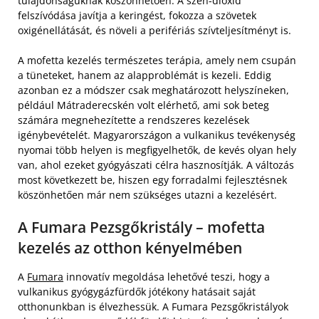
tulajdonságuknak köszönhetően. A szén-dioxid
felszívódása javítja a keringést, fokozza a szövetek
oxigénellátását, és növeli a perifériás szívteljesítményt is.
A mofetta kezelés természetes terápia, amely nem csupán
a tüneteket, hanem az alapproblémát is kezeli. Eddig
azonban ez a módszer csak meghatározott helyszíneken,
például Mátraderecskén volt elérhető, ami sok beteg
számára megnehezítette a rendszeres kezelések
igénybevételét. Magyarországon a vulkanikus tevékenység
nyomai több helyen is megfigyelhetők, de kevés olyan hely
van, ahol ezeket gyógyászati célra hasznosítják. A változás
most következett be, hiszen egy forradalmi fejlesztésnek
köszönhetően már nem szükséges utazni a kezelésért.
A Fumara Pezsgőkristály – mofetta
kezelés az otthon kényelmében
A
Fumara
innovatív megoldása lehetővé teszi, hogy a
vulkanikus gyógygázfürdők jótékony hatásait saját
otthonunkban is élvezhessük. A Fumara Pezsgőkristályok