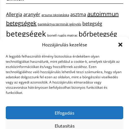
autoimmun
Allergia
aranyér
asztma
arsuna iskolatáska
betegségek
betegség
bankkártya terminál igénylés
betegségek
bőrbetegség
bonell rugós matrac
bőrbetegségek
Hozzájárulás kezelése
cukorbetegség
cbd olaj hatása
epekő
epilepszia
A legjobb felhasználói élmény biztosítása érdekében olyan
debrecen iroda bérlés
egészségügyi piercing
ezüst
technológiákat használunk, mint például a cookie-k, amelyek tárolják az
fejfájás
fájdalom
eszközinformációkat és/vagy hozzáférnek azokhoz. Ezen
tisztítása
festőszerszám
háztartási gép
technológiákhoz való hozzájárulás lehetővé teszi számunkra, hogy olyan
immunrendszer
hűtőszekrény
keringető szivattyú kazánhoz
kisfiú
adatokat dolgozzunk fel ezen az oldalon, mint a böngészési viselkedés
vagy az egyedi azonosítók. A hozzájárulás elmaradása vagy
cipő
műanyag kosár
műszempilla
napelem szaldó elszámolás
visszavonása hátrányosan befolyásolhat bizonyos funkciókat és
pajzsmirigy betegségek
pajzsmirigy betegség lelki okai
funkciókat.
Parkinson-kór
szemölcs
primigi cipők
puma táska
szappanok
székrekedés
színátmenetes fonal
telefon tokok
tűzőgépek
webshop
Elfogadás
készítés
xiaomi fülhallgató
yoda mester
zsírégető edzés
zuhanykabin
beszerelés
Elutasítás