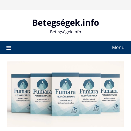
Skip
to
content
Betegségek.info
Betegségek.info
Menu