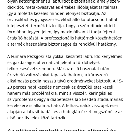
olyan kétkomponensű lábfürdőt biztosítanak, amely szén-
dioxidot, metakovasavat és értékes illóolajakat tartalmaz,
így a mofetta kezelés minden előnyét biztosítja. Az
orvosokból és gyógyszerészekből álló kutatócsoport által
kifejlesztett termék biztosítja, hogy a szén-dioxid oldott
formában legyen jelen, így maximálisan ki tudja fejteni
értágító hatását. A professzionális háttérnek köszönhetően
a termék használata biztonságos és rendkívül hatékony.
A Fumara Pezsgőkristályokkal készített lábfürdő kényelmes
és gazdaságos alternatívát jelent a fürdőhelyek
felkeresésével szemben. Már az első használat után
érezhető változásokat tapasztalhatunk, a kúraszerű
alkalmazás pedig hosszú távú eredményeket biztosít. A 15-
20 perces napi kezelés nemcsak az érszűkületet kezeli,
hanem más problémákra, mint a visszér, keringési és
szívproblémák vagy a diabéteszes láb kezdeti stádiumának
kezelésére is alkalmazható. A felhasználók visszajelzései
alapján a lábzsibbadás és a hidegláb érzet megszűnése az
első pozitív jelek közé tartozik.
Az otthoni mofetta kezelés előnyei és