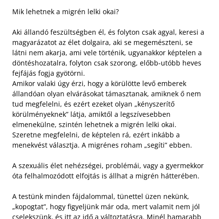
Mik lehetnek a migrén lelki okai?
Aki állandó feszültségben él, és folyton csak agyal, keresi a
magyarázatot az élet dolgaira, aki se megemészteni, se
látni nem akarja, ami vele történik, ugyanakkor képtelen a
döntéshozatalra, folyton csak szorong, előbb-utóbb heves
fejfájás fogja gyötörni.
Amikor valaki úgy érzi, hogy a körülötte levő emberek
állandóan olyan elvárásokat támasztanak, amiknek ő nem
tud megfelelni, és ezért ezeket olyan „kényszerítő
körülményeknek” látja, amiktől a legszívesebben
elmenekülne, szintén lehetnek a migrén lelki okai.
Szeretne megfelelni, de képtelen rá, ezért inkább a
menekvést választja. A migrénes roham „segíti” ebben.
A szexuális élet nehézségei, problémái, vagy a gyermekkor
óta felhalmozódott elfojtás is állhat a migrén hátterében.
A testünk minden fájdalommal, tünettel üzen nekünk,
„kopogtat”, hogy figyeljünk már oda, mert valamit nem jól
cselekszünk, és itt az idő a változtatásra. Minél hamarabb