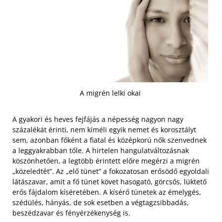
A migrén lelki okai
A gyakori és heves fejfájás a népesség nagyon nagy
százalékát érinti, nem kíméli egyik nemet és korosztályt
sem, azonban főként a fiatal és középkorú nők szenvednek
a leggyakrabban tőle. A hirtelen hangulatváltozásnak
köszönhetően, a legtöbb érintett előre megérzi a migrén
„közeledtét”. Az „elő tünet” a fokozatosan erősödő egyoldali
látászavar, amit a fő tünet követ hasogató, görcsős, lüktető
erős fájdalom kíséretében. A kísérő tünetek az émelygés,
szédülés, hányás, de sok esetben a végtagzsibbadás,
beszédzavar és fényérzékenység is.