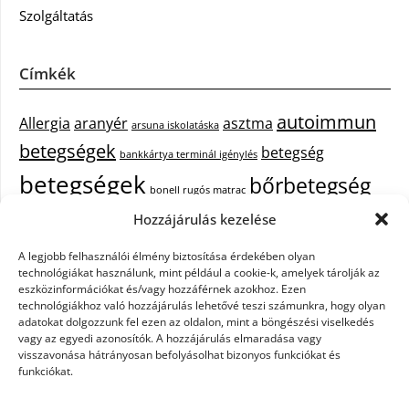
Szolgáltatás
Címkék
autoimmun
Allergia
aranyér
asztma
arsuna iskolatáska
betegségek
betegség
bankkártya terminál igénylés
betegségek
bőrbetegség
bonell rugós matrac
bőrbetegségek
Hozzájárulás kezelése
cukorbetegség
cbd olaj hatása
A legjobb felhasználói élmény biztosítása érdekében olyan
epekő
epilepszia
debrecen iroda bérlés
egészségügyi piercing
ezüst
technológiákat használunk, mint például a cookie-k, amelyek tárolják az
fejfájás
fájdalom
eszközinformációkat és/vagy hozzáférnek azokhoz. Ezen
tisztítása
festőszerszám
háztartási gép
technológiákhoz való hozzájárulás lehetővé teszi számunkra, hogy olyan
immunrendszer
hűtőszekrény
keringető szivattyú kazánhoz
kisfiú
adatokat dolgozzunk fel ezen az oldalon, mint a böngészési viselkedés
vagy az egyedi azonosítók. A hozzájárulás elmaradása vagy
cipő
műanyag kosár
műszempilla
napelem szaldó elszámolás
visszavonása hátrányosan befolyásolhat bizonyos funkciókat és
pajzsmirigy betegségek
pajzsmirigy betegség lelki okai
funkciókat.
Parkinson-kór
szemölcs
primigi cipők
puma táska
szappanok