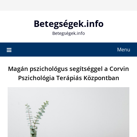
Skip
to
content
Betegségek.info
Betegségek.info
Menu
Magán pszichológus segítséggel a Corvin
Pszichológia Terápiás Központban