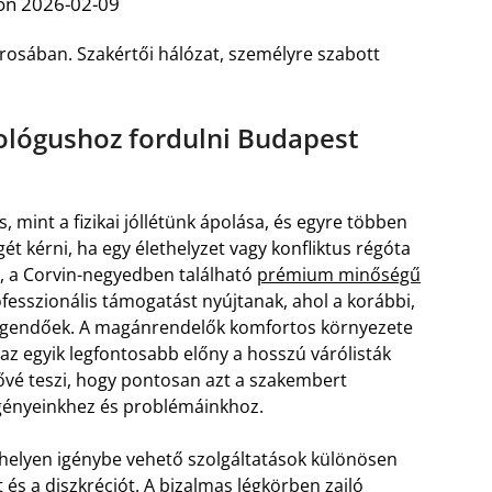
on 2026-02-09
osában. Szakértői hálózat, személyre szabott
lógushoz fordulni Budapest
 mint a fizikai jóllétünk ápolása, és egyre többen
t kérni, ha egy élethelyzet vagy konfliktus régóta
n, a Corvin-negyedben található
prémium minőségű
fesszionális támogatást nyújtanak, ahol a korábbi,
legendőek. A magánrendelők komfortos környezete
 az egyik legfontosabb előny a hosszú várólisták
etővé teszi, hogy pontosan azt a szakembert
 igényeinkhez és problémáinkhoz.
helyen igénybe vehető szolgáltatások különösen
 és a diszkréciót. A bizalmas légkörben zajló