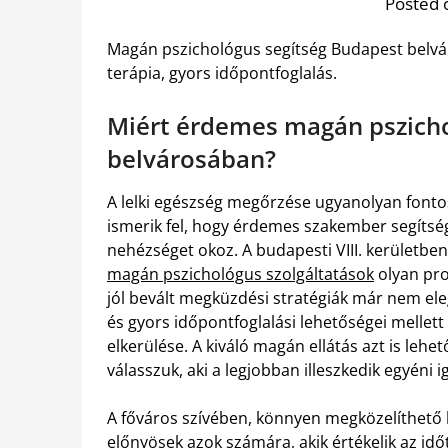
Posted 
Magán pszichológus segítség Budapest belvár
terápia, gyors időpontfoglalás.
Miért érdemes magán pszicho
belvárosában?
A lelki egészség megőrzése ugyanolyan fontos,
ismerik fel, hogy érdemes szakember segítségé
nehézséget okoz. A budapesti VIII. kerületbe
magán pszichológus szolgáltatások
olyan pro
jól bevált megküzdési stratégiák már nem e
és gyors időpontfoglalási lehetőségei mellett
elkerülése. A kiváló magán ellátás azt is leh
válasszuk, aki a legjobban illeszkedik egyéni
A főváros szívében, könnyen megközelíthető 
előnyösek azok számára, akik értékelik az időt