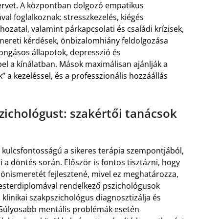
i tervet. A központban dolgozó empatikus
val foglalkoznak: stresszkezelés, kiégés
zatal, valamint párkapcsolati és családi krízisek,
ereti kérdések, önbizalomhiány feldolgozása
rongásos állapotok, depresszió és
el a kínálatban. Mások maximálisan ajánlják a
” a kezeléssel, és a professzionális hozzáállás
ichológust: szakértői tanácsok
 kulcsfontosságú a sikeres terápia szempontjából,
a döntés során. Először is fontos tisztázni, hogy
önismeretét fejlesztené, mivel ez meghatározza,
esterdiplomával rendelkező pszichológusok
klinikai szakpszichológus diagnosztizálja és
t. Súlyosabb mentális problémák esetén