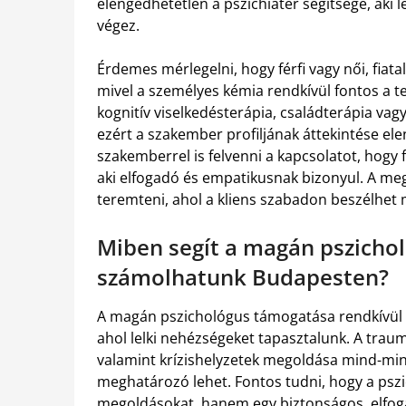
elengedhetetlen a pszichiáter segítsége, aki 
végez.
Érdemes mérlegelni, hogy férfi vagy női, fia
mivel a személyes kémia rendkívül fontos a t
kognitív viselkedésterápia, családterápia vag
ezért a szakember profiljának áttekintése ele
szakemberrel is felvenni a kapcsolatot, hogy
aki elfogadó és empatikusnak bizonyul. A me
teremteni, ahol a kliens szabadon beszélhet
Miben segít a magán pszichol
számolhatunk Budapesten?
A magán pszichológus támogatása rendkívül so
ahol lelki nehézségeket tapasztalunk. A trau
valamint krízishelyzetek megoldása mind-mind
meghatározó lehet. Fontos tudni, hogy a psz
megoldásokat, hanem egy biztonságos, elfoga