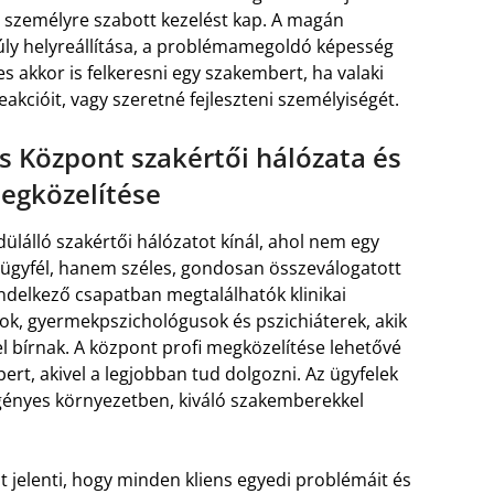
és személyre szabott kezelést kap. A magán
súly helyreállítása, a problémamegoldó képesség
s akkor is felkeresni egy szakembert, ha valaki
akcióit, vagy szeretné fejleszteni személyiségét.
s Központ szakértői hálózata és
egközelítése
ülálló szakértői hálózatot kínál, ahol nem egy
 ügyfél, hanem széles, gondosan összeválogatott
ndelkező csapatban megtalálhatók klinikai
k, gyermekpszichológusok és pszichiáterek, akik
 bírnak. A központ profi megközelítése lehetővé
ert, akivel a legjobban tud dolgozni. Az ügyfelek
igényes környezetben, kiváló szakemberekkel
t jelenti, hogy minden kliens egyedi problémáit és