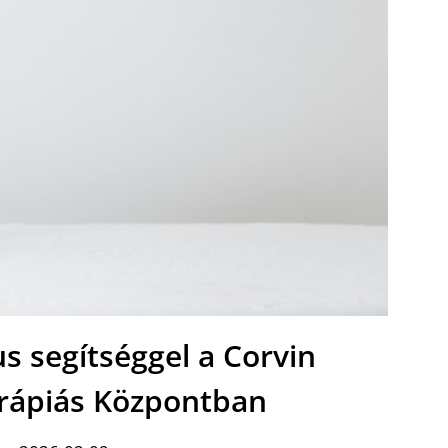
s segítséggel a Corvin
erápiás Központban