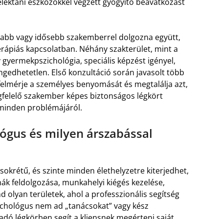
lélektani eszközökkel végzett gyógyító beavatkozást
talabb vagy idősebb szakemberrel dolgozna együtt,
erápiás kapcsolatban. Néhány szakterület, mint a
y gyermekpszichológia, speciális képzést igényel,
ngedhetetlen. Első konzultáció során javasolt több
 felmérje a személyes benyomását és megtalálja azt,
gfelelő szakember képes biztonságos légkört
 minden problémájáról.
ógus és milyen árszabással
krétű, és szinte minden élethelyzetre kiterjedhet,
mák feldolgozása, munkahelyi kiégés kezelése,
 olyan területek, ahol a professzionális segítség
ichológus nem ad „tanácsokat” vagy kész
dó légkörben segít a kliensnek megérteni saját