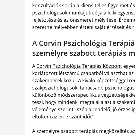
konzultációk során a kliens teljes figyelmet 
pszichológusok munkájuk célja a lelki egyen
fejlesztése és az önismeret mélyítése. Érdeme
szeretné mélyebben érteni saját érzéseit és re
A Corvin Pszichológia Terápiá
személyre szabott terápiás m
A
Corvin Pszichológia Terápiás Központ
egyed
korlátozott létszámú csapatból választhat az
szakemberek közül. A kiváló képzettséggel re
szakpszichológusok, tanácsadó pszichológuso
különböző módszerspecifikus végzettségekkel
teszi, hogy mindenki megtalálja azt a szakemb
véleménye szerint „szép a rendelő, jó érzés 
eltölteni az erre szánt időt”.
A személyre szabott terápiás megközelítés az