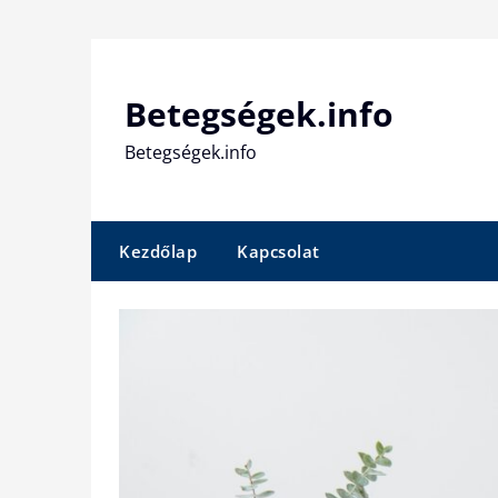
Skip
to
content
Betegségek.info
Betegségek.info
Kezdőlap
Kapcsolat