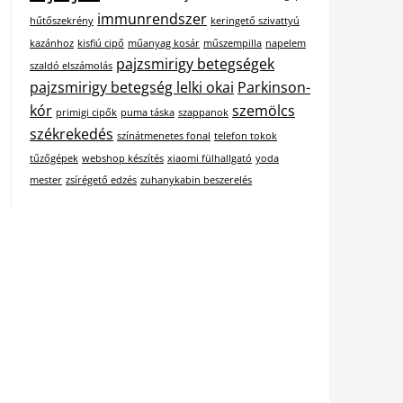
immunrendszer
hűtőszekrény
keringető szivattyú
kazánhoz
kisfiú cipő
műanyag kosár
műszempilla
napelem
pajzsmirigy betegségek
szaldó elszámolás
pajzsmirigy betegség lelki okai
Parkinson-
kór
szemölcs
primigi cipők
puma táska
szappanok
székrekedés
színátmenetes fonal
telefon tokok
tűzőgépek
webshop készítés
xiaomi fülhallgató
yoda
mester
zsírégető edzés
zuhanykabin beszerelés