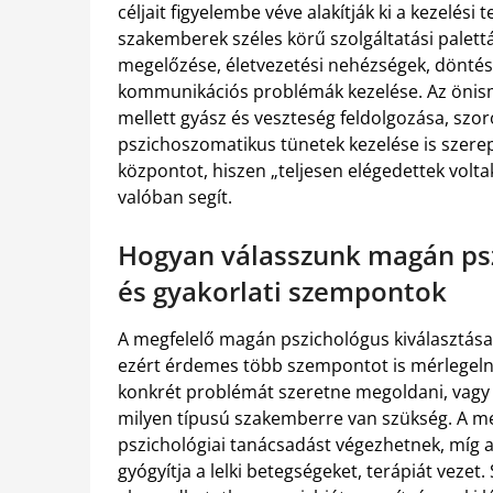
céljait figyelembe véve alakítják ki a kezelés
szakemberek széles körű szolgáltatási palettá
megelőzése, életvezetési nehézségek, döntésho
kommunikációs problémák kezelése. Az önism
mellett gyász és veszteség feldolgozása, szo
pszichoszomatikus tünetek kezelése is szerep
központot, hiszen „teljesen elégedettek voltak
valóban segít.
Hogyan válasszunk magán psz
és gyakorlati szempontok
A megfelelő magán pszichológus kiválasztása
ezért érdemes több szempontot is mérlegelni 
konkrét problémát szeretne megoldani, vagy 
milyen típusú szakemberre van szükség. A m
pszichológiai tanácsadást végezhetnek, míg a 
gyógyítja a lelki betegségeket, terápiát veze