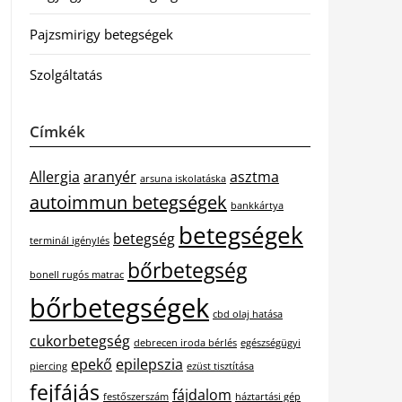
Pajzsmirigy betegségek
Szolgáltatás
Címkék
Allergia
aranyér
asztma
arsuna iskolatáska
autoimmun betegségek
bankkártya
betegségek
betegség
terminál igénylés
bőrbetegség
bonell rugós matrac
bőrbetegségek
cbd olaj hatása
cukorbetegség
debrecen iroda bérlés
egészségügyi
epekő
epilepszia
piercing
ezüst tisztítása
fejfájás
fájdalom
festőszerszám
háztartási gép