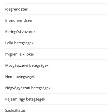
Idegrendszer
Immunrendszer
Keringési zavarok
Lelki betegségek
migrén lelki okai
Mozgásszervi betegségek
Nemi betegségek
Nőgyógyászati betegségek
Pajzsmirigy betegségek
Szolgáltatás