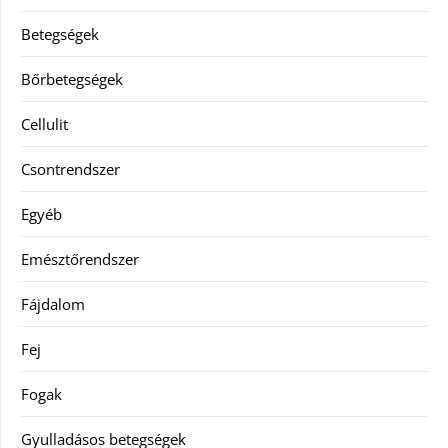
Betegségek
Bőrbetegségek
Cellulit
Csontrendszer
Egyéb
Emésztőrendszer
Fájdalom
Fej
Fogak
Gyulladásos betegségek