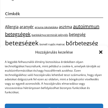
Címkék
autoimmun
Allergia
aranyér
asztma
arsuna iskolatáska
betegségek
betegség
bankkártya terminál igénylés
betegségek
bőrbetegség
bonell rugós matrac
bőrbetegségek
Hozzájárulás kezelése
cukorbetegség
cbd olaj hatása
epekő
epilepszia
A legjobb felhasználói élmény biztosítása érdekében olyan
debrecen iroda bérlés
egészségügyi piercing
ezüst
technológiákat használunk, mint például a cookie-k, amelyek tárolják az
fejfájás
fájdalom
eszközinformációkat és/vagy hozzáférnek azokhoz. Ezen
tisztítása
festőszerszám
háztartási gép
technológiákhoz való hozzájárulás lehetővé teszi számunkra, hogy olyan
immunrendszer
hűtőszekrény
keringető szivattyú kazánhoz
kisfiú
adatokat dolgozzunk fel ezen az oldalon, mint a böngészési viselkedés
vagy az egyedi azonosítók. A hozzájárulás elmaradása vagy
cipő
műanyag kosár
műszempilla
napelem szaldó elszámolás
visszavonása hátrányosan befolyásolhat bizonyos funkciókat és
pajzsmirigy betegségek
pajzsmirigy betegség lelki okai
funkciókat.
Parkinson-kór
szemölcs
primigi cipők
puma táska
szappanok
székrekedés
színátmenetes fonal
telefon tokok
tűzőgépek
webshop