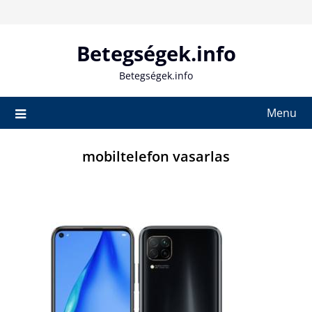
Skip
to
content
Betegségek.info
Betegségek.info
Menu
mobiltelefon vasarlas