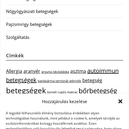
Nőgyógyászati betegségek
Pajzsmirigy betegségek
Szolgáltatás
Címkék
autoimmun
Allergia
aranyér
asztma
arsuna iskolatáska
betegségek
betegség
bankkártya terminál igénylés
betegségek
bőrbetegség
bonell rugós matrac
bőrbetegségek
Hozzájárulás kezelése
cukorbetegség
cbd olaj hatása
A legjobb felhasználói élmény biztosítása érdekében olyan
epekő
epilepszia
debrecen iroda bérlés
egészségügyi piercing
ezüst
technológiákat használunk, mint például a cookie-k, amelyek tárolják az
fejfájás
fájdalom
eszközinformációkat és/vagy hozzáférnek azokhoz. Ezen
tisztítása
festőszerszám
háztartási gép
technológiákhoz való hozzájárulás lehetővé teszi számunkra, hogy olyan