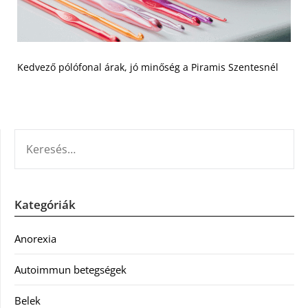
Kedvező pólófonal árak, jó minőség a Piramis Szentesnél
KERESÉS:
Kategóriák
Anorexia
Autoimmun betegségek
Belek