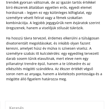
trendek gyorsan változnak, de az igazán tartós értékkel
bíró ékszerek általában egyetlen erős, egyedi elemet
hordoznak – legyen ez egy különleges kőfoglalat, egy
személyre vésett felirat vagy a fémek szokatlan
kombinációja. A legjobb jegygyűrűk nem évjáratok szerint
öregszenek, hanem a viselőjük stílusát tükrözik.
Ha hosszú távra tervezel, érdemes elkerülni a túlságosan
divatorientált megoldásokat, és inkább olyan fazont
keresni, amelyet húsz év múlva is szívesen viselsz. A
személyre szabás itt kulcskérdés: egy egyedileg tervezett
darab sosem tűnik elavultnak, mert eleve nem egy
pillanatnyi trendre épül, hanem a te ízlésedre és az
elkészítés mögötti szándékra. Az ékszer értékét végső
soron nem az anyaga, hanem a kivitelezés pontossága és a
mögötte álló figyelem határozza meg.
KERESÉS: