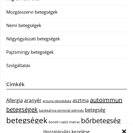
Mozgásszervi betegségek
Nemi betegségek
Nőgyógyászati betegségek
Pajzsmirigy betegségek
Szolgáltatás
Címkék
autoimmun
Allergia
aranyér
asztma
arsuna iskolatáska
betegségek
betegség
bankkártya terminál igénylés
betegségek
bőrbetegség
bonell rugós matrac
Hozzájárulás kezelése