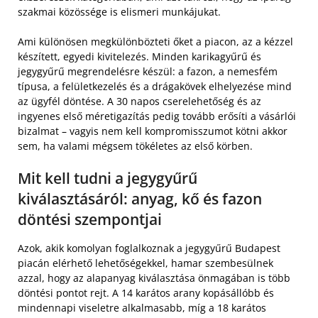
szakmai közössége is elismeri munkájukat.
Ami különösen megkülönbözteti őket a piacon, az a kézzel
készített, egyedi kivitelezés. Minden karikagyűrű és
jegygyűrű megrendelésre készül: a fazon, a nemesfém
típusa, a felületkezelés és a drágakövek elhelyezése mind
az ügyfél döntése. A 30 napos cserelehetőség és az
ingyenes első méretigazítás pedig tovább erősíti a vásárlói
bizalmat – vagyis nem kell kompromisszumot kötni akkor
sem, ha valami mégsem tökéletes az első körben.
Mit kell tudni a jegygyűrű
kiválasztásáról: anyag, kő és fazon
döntési szempontjai
Azok, akik komolyan foglalkoznak a jegygyűrű Budapest
piacán elérhető lehetőségekkel, hamar szembesülnek
azzal, hogy az alapanyag kiválasztása önmagában is több
döntési pontot rejt. A 14 karátos arany kopásállóbb és
mindennapi viseletre alkalmasabb, míg a 18 karátos