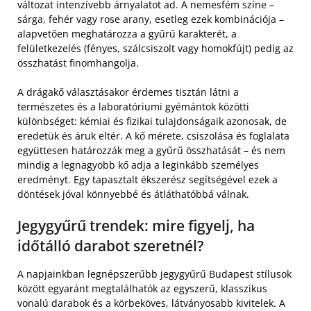
változat intenzívebb árnyalatot ad. A nemesfém színe –
sárga, fehér vagy rose arany, esetleg ezek kombinációja –
alapvetően meghatározza a gyűrű karakterét, a
felületkezelés (fényes, szálcsiszolt vagy homokfújt) pedig az
összhatást finomhangolja.
A drágakő választásakor érdemes tisztán látni a
természetes és a laboratóriumi gyémántok közötti
különbséget: kémiai és fizikai tulajdonságaik azonosak, de
eredetük és áruk eltér. A kő mérete, csiszolása és foglalata
együttesen határozzák meg a gyűrű összhatását – és nem
mindig a legnagyobb kő adja a leginkább személyes
eredményt. Egy tapasztalt ékszerész segítségével ezek a
döntések jóval könnyebbé és átláthatóbbá válnak.
Jegygyűrű trendek: mire figyelj, ha
időtálló darabot szeretnél?
A napjainkban legnépszerűbb jegygyűrű Budapest stílusok
között egyaránt megtalálhatók az egyszerű, klasszikus
vonalú darabok és a körbeköves, látványosabb kivitelek. A