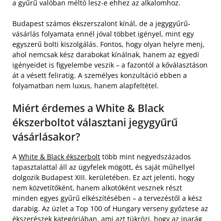
a gyűrű valóban méltó lesz-e ehhez az alkalomhoz.
Budapest számos ékszerszalont kínál, de a jegygyűrű-
vásárlás folyamata ennél jóval többet igényel, mint egy
egyszerű bolti kiszolgálás. Fontos, hogy olyan helyre menj,
ahol nemcsak kész darabokat kínálnak, hanem az egyedi
igényeidet is figyelembe veszik – a fazontól a kőválasztáson
át a vésett feliratig. A személyes konzultáció ebben a
folyamatban nem luxus, hanem alapfeltétel.
Miért érdemes a White & Black
ékszerboltot választani jegygyűrű
vásárlásakor?
A
White & Black ékszerbolt
több mint negyedszázados
tapasztalattal áll az ügyfelek mögött, és saját műhellyel
dolgozik Budapest XIII. kerületében. Ez azt jelenti, hogy
nem közvetítőként, hanem alkotóként vesznek részt
minden egyes gyűrű elkészítésében – a tervezéstől a kész
darabig. Az üzlet a Top 100 of Hungary verseny győztese az
ékszerészek kategóriában, ami azt tükrözi, hogy az iparág