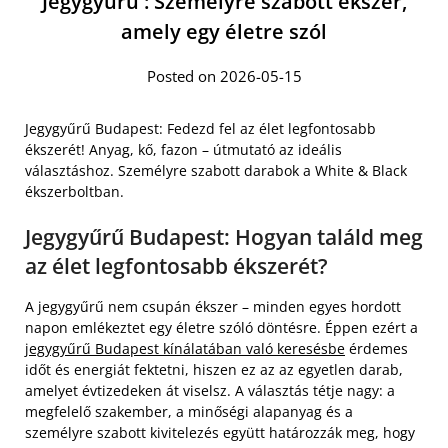
Jegygyűrű : Személyre szabott ékszer,
amely egy életre szól
Posted on 2026-05-15
Jegygyűrű Budapest: Fedezd fel az élet legfontosabb
ékszerét! Anyag, kő, fazon – útmutató az ideális
választáshoz. Személyre szabott darabok a White & Black
ékszerboltban.
Jegygyűrű Budapest: Hogyan találd meg
az élet legfontosabb ékszerét?
A jegygyűrű nem csupán ékszer – minden egyes hordott
napon emlékeztet egy életre szóló döntésre. Éppen ezért a
jegygyűrű Budapest kínálatában való keresésbe
érdemes
időt és energiát fektetni, hiszen ez az az egyetlen darab,
amelyet évtizedeken át viselsz. A választás tétje nagy: a
megfelelő szakember, a minőségi alapanyag és a
személyre szabott kivitelezés együtt határozzák meg, hogy