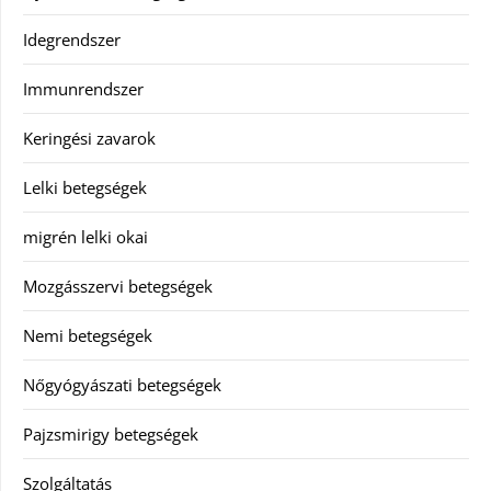
Idegrendszer
Immunrendszer
Keringési zavarok
Lelki betegségek
migrén lelki okai
Mozgásszervi betegségek
Nemi betegségek
Nőgyógyászati betegségek
Pajzsmirigy betegségek
Szolgáltatás