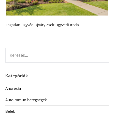
Ingatlan ügyvéd Újváry Zsolt Ügyvédi Iroda
KERESÉS:
Kategóriák
Anorexia
Autoimmun betegségek
Belek