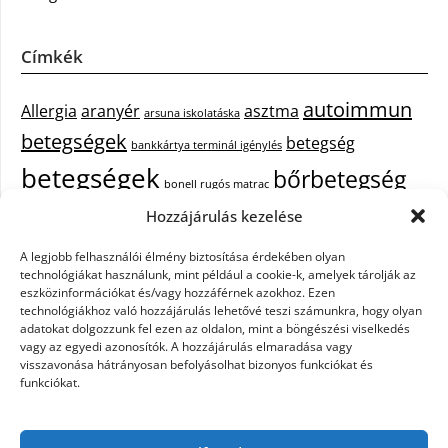
Címkék
autoimmun
Allergia
aranyér
asztma
arsuna iskolatáska
betegségek
betegség
bankkártya terminál igénylés
betegségek
bőrbetegség
bonell rugós matrac
bőrbetegségek
Hozzájárulás kezelése
cukorbetegség
cbd olaj hatása
epekő
epilepszia
A legjobb felhasználói élmény biztosítása érdekében olyan
debrecen iroda bérlés
egészségügyi piercing
ezüst
technológiákat használunk, mint például a cookie-k, amelyek tárolják az
fejfájás
fájdalom
eszközinformációkat és/vagy hozzáférnek azokhoz. Ezen
tisztítása
festőszerszám
háztartási gép
technológiákhoz való hozzájárulás lehetővé teszi számunkra, hogy olyan
immunrendszer
hűtőszekrény
keringető szivattyú kazánhoz
kisfiú
adatokat dolgozzunk fel ezen az oldalon, mint a böngészési viselkedés
vagy az egyedi azonosítók. A hozzájárulás elmaradása vagy
cipő
műanyag kosár
műszempilla
napelem szaldó elszámolás
visszavonása hátrányosan befolyásolhat bizonyos funkciókat és
pajzsmirigy betegségek
pajzsmirigy betegség lelki okai
funkciókat.
Parkinson-kór
szemölcs
primigi cipők
puma táska
szappanok
székrekedés
színátmenetes fonal
telefon tokok
tűzőgépek
webshop