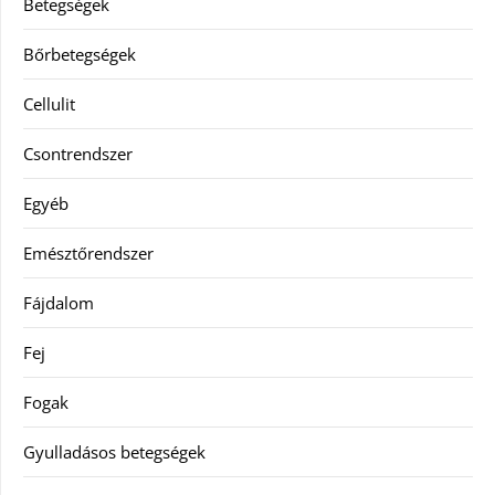
Betegségek
Bőrbetegségek
Cellulit
Csontrendszer
Egyéb
Emésztőrendszer
Fájdalom
Fej
Fogak
Gyulladásos betegségek