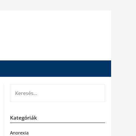
KERESÉS:
Kategóriák
Anorexia