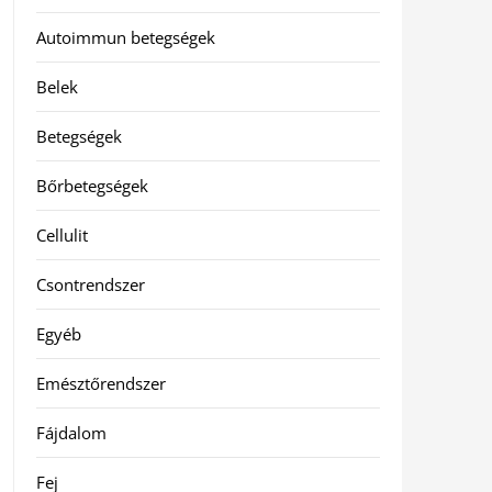
Autoimmun betegségek
Belek
Betegségek
Bőrbetegségek
Cellulit
Csontrendszer
Egyéb
Emésztőrendszer
Fájdalom
Fej