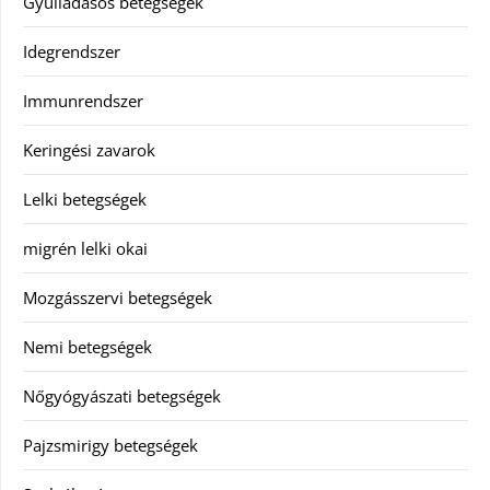
Gyulladásos betegségek
Idegrendszer
Immunrendszer
Keringési zavarok
Lelki betegségek
migrén lelki okai
Mozgásszervi betegségek
Nemi betegségek
Nőgyógyászati betegségek
Pajzsmirigy betegségek