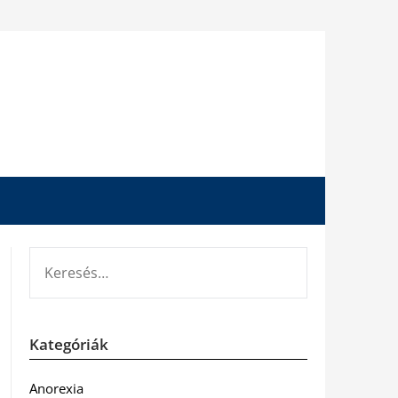
KERESÉS:
Kategóriák
Anorexia