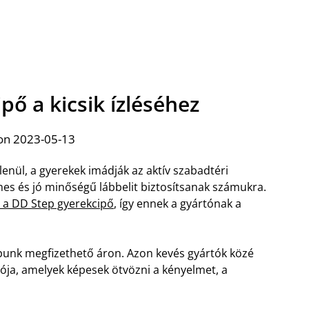
pő a kicsik ízléséhez
on 2023-05-13
lenül, a gyerekek imádják az aktív szabadtéri
mes és jó minőségű lábbelit biztosítsanak számukra.
l a DD Step gyerekcipő
, így ennek a gyártónak a
punk megfizethető áron. Azon kevés gyártók közé
tója, amelyek képesek ötvözni a kényelmet, a