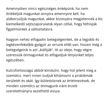
Amennyiben nincs egészséges énképünk, ha nem
értékeljük magunkat annyira amennyire kell, ha
alábecsüljük magunkat, akkor bizonyára megjelennek a kis
kiemelkedő sejtszaporulatok olyan céllal, hogy felhívják
figyelmünket a változtatásra.
Nagyon nehéz elfogadni betegségeinket, de a legjobb és
legkézenfekvőbb gyógyír az orrunk előtt van, hiszen még a
betegségeink is azt „kiáltják”, itt az ideje, hogy végre
szeressük önmagunkat és elfogadjuk lényünket teljes
egészében.
Kulcsfontosságú abból kiindulni, hogy hol jelent meg a
szemölcs, mert innen tudjuk kihámozni a problémák
területét és okát. Így különböznek az értelmezések, de
minden szemölcs az önmagunk iránt érzett
szeretethiányra vezethető vissza.