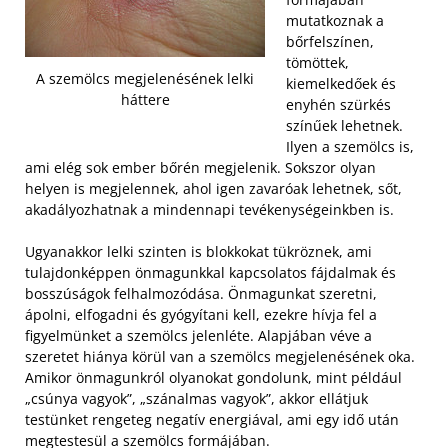
mutatkoznak a
bőrfelszínen,
tömöttek,
A szemölcs megjelenésének lelki
kiemelkedőek és
háttere
enyhén szürkés
színűek lehetnek.
Ilyen a szemölcs is,
ami elég sok ember bőrén megjelenik. Sokszor olyan
helyen is megjelennek, ahol igen zavaróak lehetnek, sőt,
akadályozhatnak a mindennapi tevékenységeinkben is.
Ugyanakkor lelki szinten is blokkokat tükröznek, ami
tulajdonképpen önmagunkkal kapcsolatos fájdalmak és
bosszúságok felhalmozódása. Önmagunkat szeretni,
ápolni, elfogadni és gyógyítani kell, ezekre hívja fel a
figyelmünket a szemölcs jelenléte. Alapjában véve a
szeretet hiánya körül van a szemölcs megjelenésének oka.
Amikor önmagunkról olyanokat gondolunk, mint például
„csúnya vagyok”, „szánalmas vagyok”, akkor ellátjuk
testünket rengeteg negatív energiával, ami egy idő után
megtestesül a szemölcs formájában.