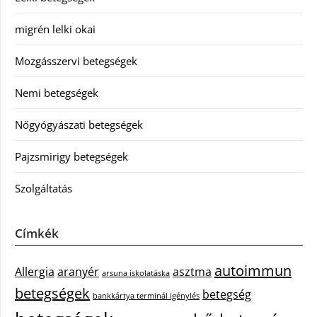
migrén lelki okai
Mozgásszervi betegségek
Nemi betegségek
Nőgyógyászati betegségek
Pajzsmirigy betegségek
Szolgáltatás
Címkék
autoimmun
Allergia
aranyér
asztma
arsuna iskolatáska
betegségek
betegség
bankkártya terminál igénylés